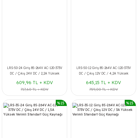
LRS-50-24 Giriş 85-264V AC-120-373V
LRS-50-12 Giriş 85-264V AC-120-373V
DC / Çıkış 24V DC / 2,2A Yüksek
DC / Çıkış 12V DC / 4,2A Yüksek
Verimli Standart Güç Kaynağı
Verimli Standart Güç Kaynağı
609,96 TL + KDV
645,15 TL + KDV
717,60 TL + KDV
759,00 TL + KDV
%15
%15