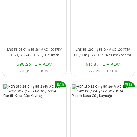
LRS-35-24 Giriş 85-264V AC-120-373V
LRS-35-12 Giriş 85-264V AC-120-373V
DC / Çıkış 24V DC / 1,5A Yüksek
DC / Çıkış 12V DC / 3A Yüksek Verimli
Verimli Standart Güç Kaynağı
Standart Güç Kaynağı
598,23 TL + KDV
613,87 TL + KDV
703,80 TL + KDV
722,20 TL + KDV
%15
%15