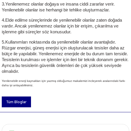
3.Yenilenemez olanlar doğaya ve insana ciddi zararlar verir. 
Yenilenebilir olanlar ise herhangi bir tehlike oluşturmazlar.
4.Elde edilme süreçlerinde de yenilenebilir olanlar zaten doğada 
vardır. Ancak yenilenemez olanlar için bir erişim, çıkarılma ve 
işlenme gibi süreçler söz konusudur.
5.Kullanımları noktasında da yenilenebilir olanlar avantajlıdır. 
Rüzgar enerjisi, 
güneş enerjisi
 için oluşturulacak tesisler daha az 
bütçe ile yapılabilir. Yenilenemez enerjide de bu durum tam tersidir. 
Tesislerin kurulması ve işlemler için ileri bir teknik donanım gerekir. 
Ayrıca bu tesislerin güvenlik önlemleri de çok yüksek seviyede 
olmalıdır.
Yenilenebilir enerji kaynakları
için yazmış olduğumuz makalemizi incleyerek aralarındaki farkı
daha iyi anlayabilirsiniz.
Tüm Bloglar