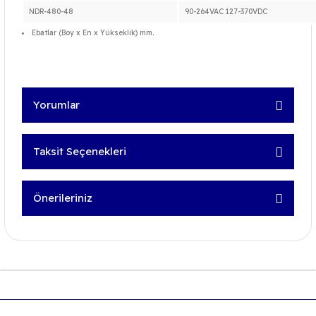
NDR-480-48
90-264VAC 127-370VDC
Ebatlar (Boy x En x Yükseklik) mm.
Yorumlar
Taksit Seçenekleri
Bu ürüne ilk yorumu siz yapın!
Önerileriniz
Yorum Yaz
Bu ürünün fiyat bilgisi, resim, ürün açıklamalarında ve
diğer konularda yetersiz gördüğünüz noktaları öneri
formunu kullanarak tarafımıza iletebilirsiniz.
Görüş ve önerileriniz için teşekkür ederiz.
Ürün resmi kalitesiz, bozuk veya görüntülenemiyor.