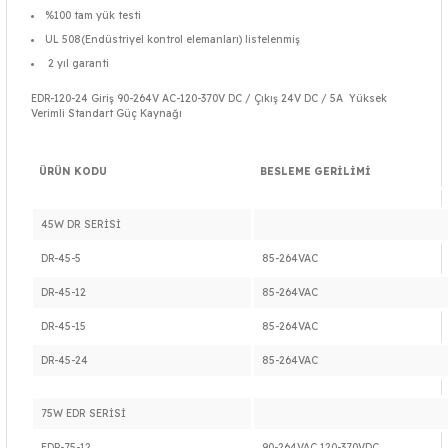
%100 tam yük testi
UL 508(Endüstriyel kontrol elemanları) listelenmiş
2 yıl garanti
EDR-120-24 Giriş 90-264V AC-120-370V DC / Çıkış 24V DC / 5A Yüksek
Verimli Standart Güç Kaynağı
ÜRÜN KODU
BESLEME GERİLİMİ
45W DR SERİSİ
DR-45-5
85-264VAC
DR-45-12
85-264VAC
DR-45-15
85-264VAC
DR-45-24
85-264VAC
75W EDR SERİSİ
EDR-75-12
90-264VAC 120-370VDC