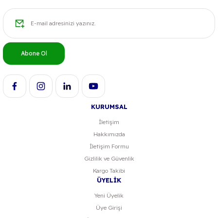
Ürün açıklamasında eksik bilgiler bulunuyor.
Ürün bilgilerinde hatalar bulunuyor.
Ürün fiyatı diğer sitelerden daha pahalı.
Abone Ol
Bu ürüne benzer farklı alternatifler olmalı.
KURUMSAL
Gönder
İletişim
Hakkımızda
İletişim Formu
Gizlilik ve Güvenlik
Kargo Takibi
ÜYELİK
Yeni Üyelik
Üye Girişi