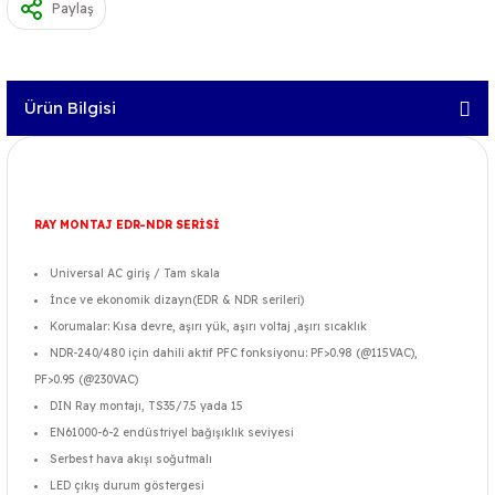
Paylaş
Ürün Bilgisi
RAY MONTAJ EDR-NDR SERİSİ
Universal AC giriş / Tam skala
İnce ve ekonomik dizayn(EDR & NDR serileri)
Korumalar: Kısa devre, aşırı yük, aşırı voltaj ,aşırı sıcaklık
NDR-240/480 için dahili aktif PFC fonksiyonu: PF>0.98 (@115VAC),
PF>0.95 (@230VAC)
DIN Ray montajı, TS35/7.5 yada 15
EN61000-6-2 endüstriyel bağışıklık seviyesi
Serbest hava akışı soğutmalı
LED çıkış durum göstergesi