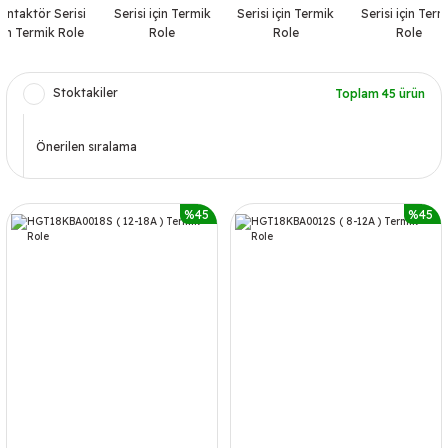
ontaktör Serisi
Serisi için Termik
Serisi için Termik
Serisi için Term
çin Termik Role
Role
Role
Role
Stoktakiler
Toplam 45 ürün
%45
%45