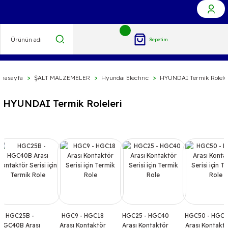
Sepetim
Anasayfa
ŞALT MALZEMELER
Hyundaı Electırıc
HYUNDAI Termik Roleler
HYUNDAI Termik Roleleri
HGC25B -
HGC9 - HGC18
HGC25 - HGC40
HGC50 - HGC
HGC40B Arası
Arası Kontaktör
Arası Kontaktör
Arası Kontakt