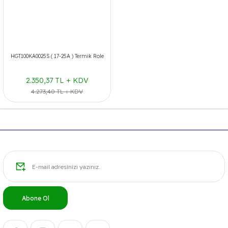
HGT100KA0025S ( 17-25A ) Termik Role
2.350,37 TL + KDV
4.273,40 TL + KDV
Abone Ol