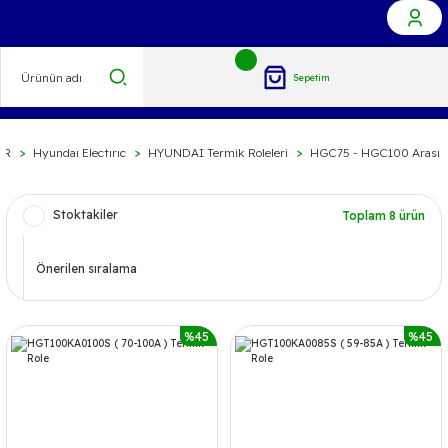
Sepetim
ER
Hyundaı Electırıc
HYUNDAI Termik Roleleri
HGC75 - HGC100 Arası Kon
Stoktakiler
Toplam 8 ürün
%45
%45