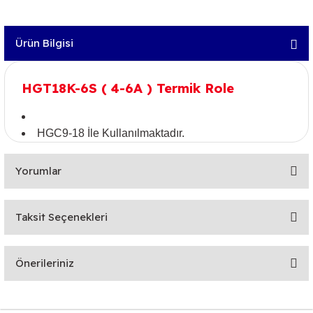
Ürün Bilgisi
HGT18K-6S ( 4-6A ) Termik Role
HGC9-18 İle Kullanılmaktadır.
Yorumlar
Taksit Seçenekleri
Bu ürüne ilk yorumu siz yapın!
Önerileriniz
Yorum Yaz
Bu ürünün fiyat bilgisi, resim, ürün açıklamalarında ve diğer