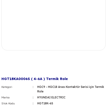
HGT18KA0006S ( 4-6A ) Termik Role
Kategori
HGC9 - HGC18 Arası Kontaktör Serisi için Termik
Role
Marka
HYUNDAI ELECTRIC
Stok Kodu
HGT18K-6S