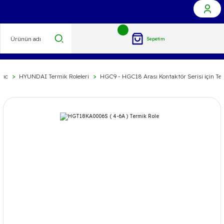
Sepetim
rıc
HYUNDAI Termik Roleleri
HGC9 - HGC18 Arası Kontaktör Serisi için Te