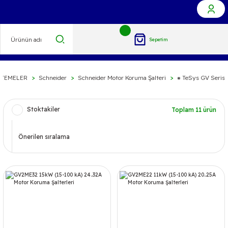
Sepetim
LZEMELER
Schneider
Schneider Motor Koruma Şalteri
⁕ TeSys GV Serisi
Stoktakiler
Toplam 11 ürün