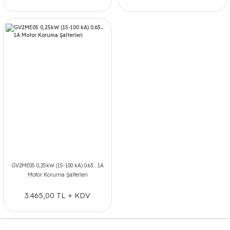
GV2ME05 0,25kW (15-100 kA) 0.63... 1A
Motor Koruma Şalterleri
3.465,00 TL + KDV