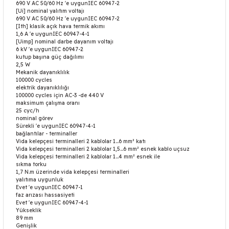
690 V AC 50/60 Hz 'e uygunIEC 60947-2
[Ui] nominal yalıtım voltajı
690 V AC 50/60 Hz 'e uygunIEC 60947-2
[Ith] klasik açık hava termik akımı
1,6 A 'e uygunIEC 60947-4-1
[Uimp] nominal darbe dayanım voltajı
6 kV 'e uygunIEC 60947-2
kutup başına güç dağılımı
2,5 W
Mekanik dayanıklılık
100000 cycles
elektrik dayanıklılığı
100000 cycles için AC-3 -de 440 V
maksimum çalışma oranı
25 cyc/h
nominal görev
Sürekli 'e uygunIEC 60947-4-1
bağlantılar - terminaller
Vida kelepçesi terminalleri 2 kablolar 1…6 mm² katı
Vida kelepçesi terminalleri 2 kablolar 1,5…6 mm² esnek kablo uçsuz
Vida kelepçesi terminalleri 2 kablolar 1…4 mm² esnek ile
sıkma torku
1,7 N.m üzerinde vida kelepçesi terminalleri
yalıtıma uygunluk
Evet 'e uygunIEC 60947-1
faz arızası hassasiyeti
Evet 'e uygunIEC 60947-4-1
Yükseklik
89 mm
Genişlik