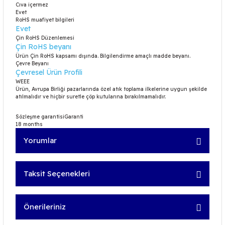
Cıva içermez
Evet
RoHS muafiyet bilgileri
Evet
Çin RoHS Düzenlemesi
Çin RoHS beyanı
Ürün Çin RoHS kapsamı dışında. Bilgilendirme amaçlı madde beyanı.
Çevre Beyanı
Çevresel Ürün Profili
WEEE
Ürün, Avrupa Birliği pazarlarında özel atık toplama ilkelerine uygun şekilde
atılmalıdır ve hiçbir suretle çöp kutularına bırakılmamalıdır.
Sözleşme garantisiGaranti
18 months
Yorumlar
Taksit Seçenekleri
Bu ürüne ilk yorumu siz yapın!
Önerileriniz
Yorum Yaz