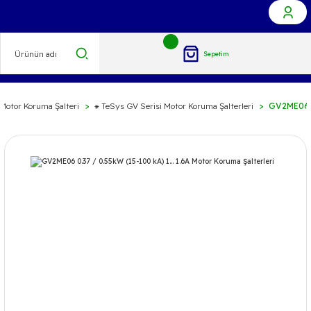
Sepetim
Motor Koruma Şalteri
⁕ TeSys GV Serisi Motor Koruma Şalterleri
GV2ME06 0.