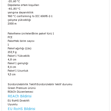
-20…60 °C
Depolama ortam koşulları
-40…80 °C
yangına dayanıklılık
960 °C conforming to IEC 60695-2-1
çalışma yüksekliği
2000 m
Paketleme üniteleriBirim paket türü 1
PCE
Paketteki birim sayısı
1
Paket ağırlığı (Lbs)
253,9 g
Paket 1 Yükseklik
4,8 cm
Paket 1 genişliği
8,6 cm
Paket 1 Uzunluk
9,3 cm
Sürdürülebilirlik TeklifiSürdürülebilir teklif durumu
Green Premium ürünü
REACh Düzenlemesi
REACh Bildirisi
EU RoHS Direktifi
Uyumlu
EU RoHS Bildirisi