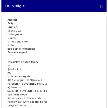
Ürün Bilgisi
Anaseri
TeSys
ürün adı
TeSys GV2
Ürün grubu
GV2ME
cihaz uygulaması
Motor
açma birimi teknolojisi
Termal manyetik
TamamlayıcıKutup tanımı
3P
Şebeke tipi
AC
kullanım kategorisi
AC-3 'e uygunIEC 60947-4-1
Kategori A 'e uygunIEC 60947-2
ağ frekansı
50/60 Hz 'e uygunIEC 60947-4-1
sabitleme modu
35 mm simetrik DIN rayı: klipsli
Panel: vidalı (with adaptor plate)
çalışma konumu