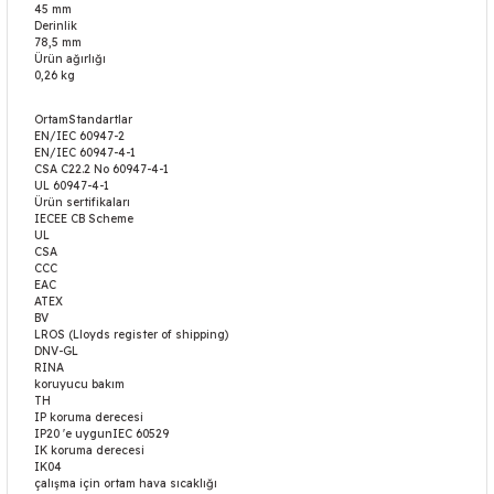
45 mm
Derinlik
78,5 mm
Ürün ağırlığı
0,26 kg
OrtamStandartlar
EN/IEC 60947-2
EN/IEC 60947-4-1
CSA C22.2 No 60947-4-1
UL 60947-4-1
Ürün sertifikaları
IECEE CB Scheme
UL
CSA
CCC
EAC
ATEX
BV
LROS (Lloyds register of shipping)
DNV-GL
RINA
koruyucu bakım
TH
IP koruma derecesi
IP20 'e uygunIEC 60529
IK koruma derecesi
IK04
çalışma için ortam hava sıcaklığı