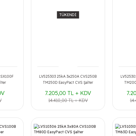
TÜKENDİ
NSX100F
LV525303 25kA 3x250A CVS250B
LV52530
lter
TM250D EasyPact CVS Şalter
TM200D
DV
7.205,00 TL + KDV
7.2
V
14.410,00 TL + KDV
14