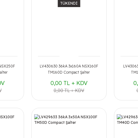
TÜKENDİ
 NSX250F
LV430630 36kA 3x160A NSX160F
LV43063
lter
TM160D Compact Şalter
TM1
DV
0,00 TL + KDV
0
V
0,00 TL + KDV