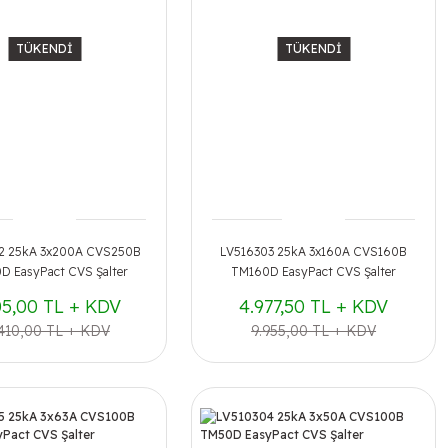
TÜKENDİ
TÜKENDİ
2 25kA 3x200A CVS250B
LV516303 25kA 3x160A CVS160B
 EasyPact CVS Şalter
TM160D EasyPact CVS Şalter
05,00 TL + KDV
4.977,50 TL + KDV
.410,00 TL + KDV
9.955,00 TL + KDV