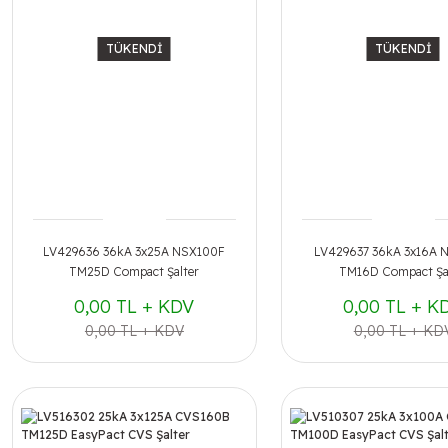
TÜKENDİ
TÜKENDİ
LV429636 36kA 3x25A NSX100F
LV429637 36kA 3x16A 
TM25D Compact Şalter
TM16D Compact Şa
0,00 TL + KDV
0,00 TL + K
0,00 TL + KDV
0,00 TL + KD