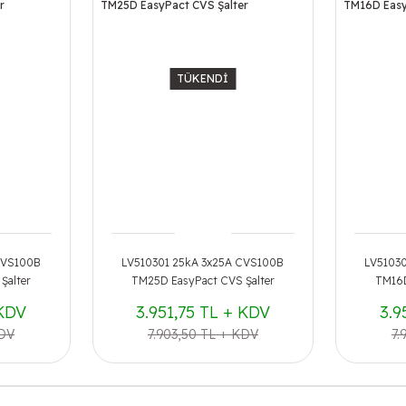
TÜKENDİ
CVS100B
LV510301 25kA 3x25A CVS100B
LV5103
Şalter
TM25D EasyPact CVS Şalter
TM16D
 KDV
3.951,75 TL + KDV
3.9
KDV
7.903,50 TL + KDV
7.