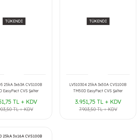
TÜKENDİ
TÜKENDİ
05 25kA 3x63A CVS100B
LV510304 25kA 3x50A CVS100B
 EasyPact CVS Şalter
TM50D EasyPact CVS Şalter
51,75 TL + KDV
3.951,75 TL + KDV
903,50 TL + KDV
7.903,50 TL + KDV