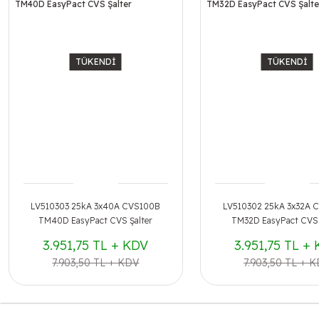
TÜKENDİ
TÜKENDİ
LV510303 25kA 3x40A CVS100B
LV510302 25kA 3x32A 
TM40D EasyPact CVS Şalter
TM32D EasyPact CVS 
3.951,75 TL + KDV
3.951,75 TL +
7.903,50 TL + KDV
7.903,50 TL + 