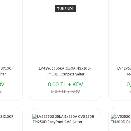
TÜKENDİ
NSX100F
LV429633 36kA 3x50A NSX100F
LV4296
lter
TM50D Compact Şalter
TM4
DV
0,00 TL + KDV
0
V
0,00 TL + KDV