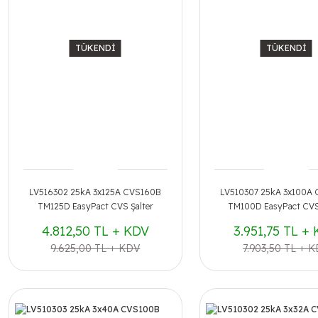
TÜKENDİ
TÜKENDİ
LV516302 25kA 3x125A CVS160B
LV510307 25kA 3x100A
TM125D EasyPact CVS Şalter
TM100D EasyPact CVS 
4.812,50 TL + KDV
3.951,75 TL +
9.625,00 TL + KDV
7.903,50 TL + 