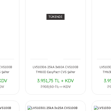
TÜKENDİ
 CVS100B
LV510306 25kA 3x80A CVS100B
LV5103
Şalter
TM80D EasyPact CVS Şalter
TM63D
 KDV
3.951,75 TL + KDV
3.9
KDV
7.903,50 TL + KDV
7.