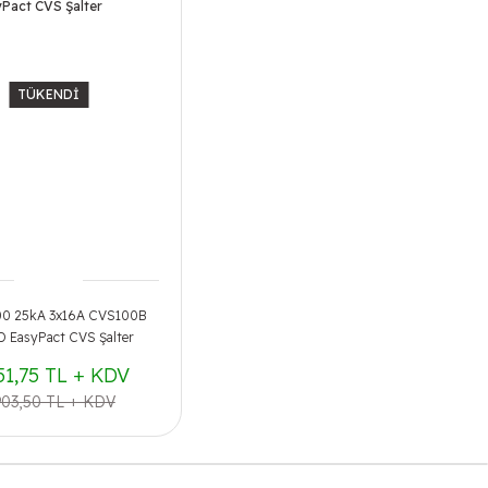
TÜKENDİ
00 25kA 3x16A CVS100B
 EasyPact CVS Şalter
51,75 TL + KDV
903,50 TL + KDV