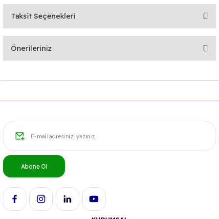
Taksit Seçenekleri
Bu ürüne ilk yorumu siz yapın!
Önerileriniz
Yorum Yaz
Bu ürünün fiyat bilgisi, resim, ürün açıklamalarında ve diğer
konularda yetersiz gördüğünüz noktaları öneri formunu
kullanarak tarafımıza iletebilirsiniz.
Görüş ve önerileriniz için teşekkür ederiz.
Ürün resmi kalitesiz, bozuk veya görüntülenemiyor.
Ürün açıklamasında eksik bilgiler bulunuyor.
Ürün bilgilerinde hatalar bulunuyor.
Abone Ol
Ürün fiyatı diğer sitelerden daha pahalı.
Bu ürüne benzer farklı alternatifler olmalı.