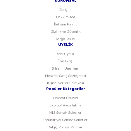
KURUMSAL
İletişim
Hakkımızda
Gönder
İletişim Formu
Gizlilik ve Güvenlik
Kargo Takibi
ÜYELİK
Yeni Üyelik
Üye Girişi
Şifremi Unuttum
Mesafeli Satış Sözleşmesi
Kişisel Veriler Politikası
Popüler Kategoriler
Exproof Ürünler
Exproof Aydınlatma
M12 Sensör Soketleri
Endüstriyel Sensör Soketleri
Dalgıç Pompa Panoları