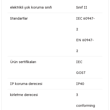
elektrikli şok koruma sınıfı
Sınıf II
Standartlar
IEC 60947-
2
EN 60947-
2
Ürün sertifikaları
IEC
GOST
IP koruma derecesi
IP40
kirletme derecesi
3
conforming