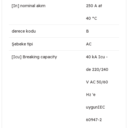
[In] nominal akım
250 A at
40 °C
derece kodu
B
Şebeke tipi
AC
[Icu] Breaking capacity
40 kA Icu -
de 220/240
V AC 50/60
Hz 'e
uygunIEC
60947-2