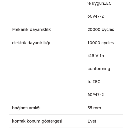
'e uygunIEC
60947-2
Mekanik dayanıklılık
20000 cycles
elektrik dayanıklılığı
10000 cycles
415 V In
conforming
to IEC
60947-2
bağlantı aralığı
35 mm
kontak konum göstergesi
Evet