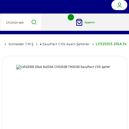
Sepetim
er
Schneider T.M.Ş
⁕ EasyPact CVS Ayarlı Şalterler
LV525303 25kA 3x2