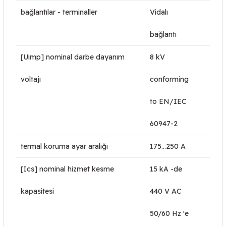
bağlantılar - terminaller
Vidalı
bağlantı
[Uimp] nominal darbe dayanım
8 kV
voltajı
conforming
to EN/IEC
60947-2
termal koruma ayar aralığı
175…250 A
[Ics] nominal hizmet kesme
15 kA -de
kapasitesi
440 V AC
50/60 Hz 'e