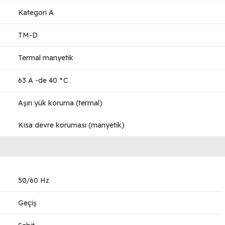
Kategori A
TM-D
Termal manyetik
63 A -de 40 °C
Aşırı yük koruma (termal)
Kısa devre koruması (manyetik)
50/60 Hz
Geçiş