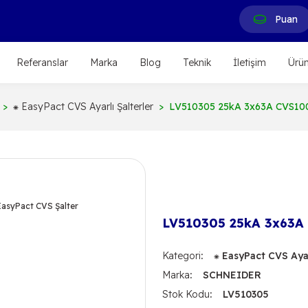
Puan
Referanslar
Marka
Blog
Teknik
İletişim
Ürün
⁕ EasyPact CVS Ayarlı Şalterler
LV510305 25kA 3x63A CVS100
LV510305 25kA 3x63A 
Kategori
⁕ EasyPact CVS Ayar
Marka
SCHNEIDER
Stok Kodu
LV510305