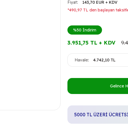
Fiyat
143,70 EUR + KDV
*490,97 TL den başlayan taksitle
%50
İndirim
3.951,75 TL + KDV
9.
Havale
4.742,10 TL
Gelince 
5000 TL ÜZERİ ÜCRET