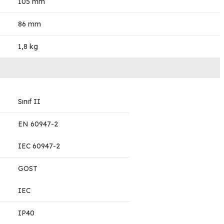
105 mm
86 mm
1,8 kg
Sınıf II
EN 60947-2
IEC 60947-2
GOST
IEC
IP40