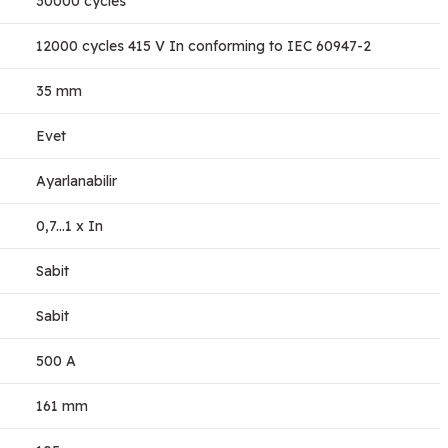
30000 cycles
12000 cycles 415 V In conforming to IEC 60947-2
35 mm
Evet
Ayarlanabilir
0,7...1 x In
Sabit
Sabit
500 A
161 mm