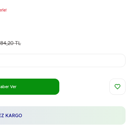
rle!
484,20 TL
Haber Ver
SİZ KARGO