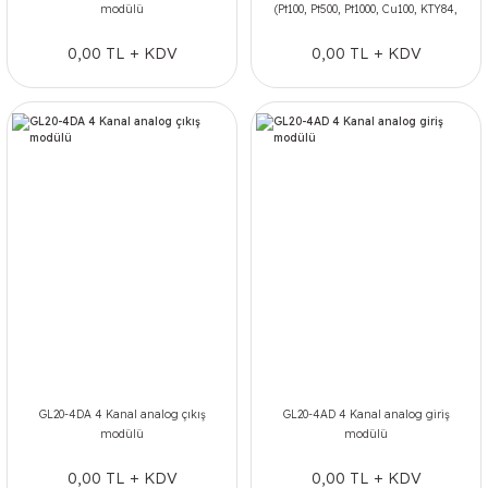
modülü
(Pt100, Pt500, Pt1000, Cu100, KTY84,
NTC5K, NTC10K)
0,00 TL + KDV
0,00 TL + KDV
GL20-4DA 4 Kanal analog çıkış
GL20-4AD 4 Kanal analog giriş
modülü
modülü
0,00 TL + KDV
0,00 TL + KDV