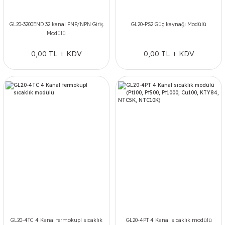
GL20-3200END 32 kanal PNP/NPN Giriş
GL20-PS2 Güç kaynağı Modülü
Modülü
0,00 TL + KDV
0,00 TL + KDV
GL20-4TC 4 Kanal termokupl sıcaklık
GL20-4PT 4 Kanal sıcaklık modülü