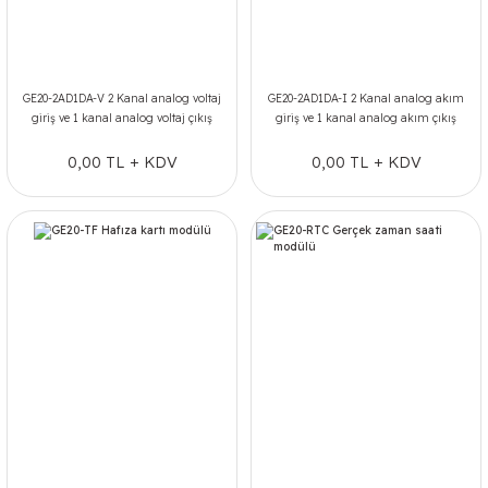
GE20-2AD1DA-V 2 Kanal analog voltaj
GE20-2AD1DA-I 2 Kanal analog akım
giriş ve 1 kanal analog voltaj çıkış
giriş ve 1 kanal analog akım çıkış
0,00 TL + KDV
0,00 TL + KDV