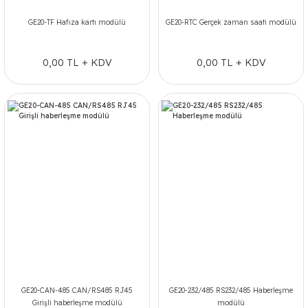
GE20-TF Hafıza kartı modülü
GE20-RTC Gerçek zaman saati modülü
0,00 TL + KDV
0,00 TL + KDV
GE20-CAN-485 CAN/RS485 RJ45
GE20-232/485 RS232/485 Haberleşme
Girişli haberleşme modülü
modülü