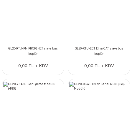
GL20-RTU-PN PROFINET slave bus
GL20-RTU-ECT EtherCAT slave bus
kuplör
kuplör
0,00 TL + KDV
0,00 TL + KDV