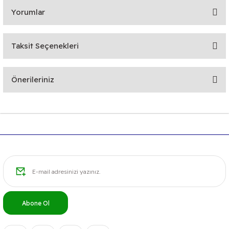
Yorumlar
Taksit Seçenekleri
Bu ürüne ilk yorumu siz yapın!
Önerileriniz
Yorum Yaz
Bu ürünün fiyat bilgisi, resim, ürün açıklamalarında ve diğer
konularda yetersiz gördüğünüz noktaları öneri formunu
kullanarak tarafımıza iletebilirsiniz.
Görüş ve önerileriniz için teşekkür ederiz.
Ürün resmi kalitesiz, bozuk veya görüntülenemiyor.
Ürün açıklamasında eksik bilgiler bulunuyor.
Ürün bilgilerinde hatalar bulunuyor.
Abone Ol
Ürün fiyatı diğer sitelerden daha pahalı.
Bu ürüne benzer farklı alternatifler olmalı.