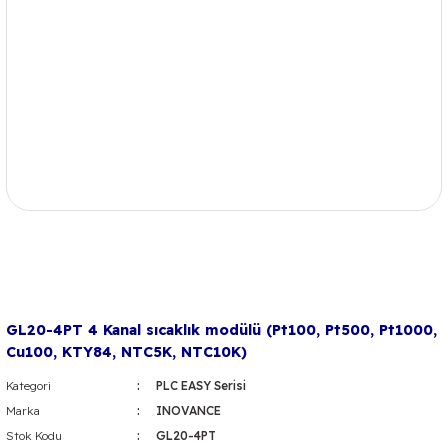
GL20-4PT 4 Kanal sıcaklık modülü (Pt100, Pt500, Pt1000,
Cu100, KTY84, NTC5K, NTC10K)
Kategori
PLC EASY Serisi
Marka
INOVANCE
Stok Kodu
GL20-4PT