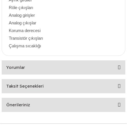
Röle çıkışları
Analog girişler
Analog çıkışlar
Koruma derecesi
Transistör çıkışları
Çalışma sıcaklığı
Yorumlar
Taksit Seçenekleri
Bu ürüne ilk yorumu siz yapın!
Önerileriniz
Yorum Yaz
Bu ürünün fiyat bilgisi, resim, ürün açıklamalarında ve diğer