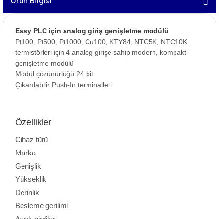
Ürün Bilgisi
Easy PLC için analog giriş genişletme modülü
Pt100, Pt500, Pt1000, Cu100, KTY84, NTC5K, NTC10K
termistörleri için 4 analog girişe sahip modern, kompakt
genişletme modülü
Modül çözünürlüğü 24 bit
Çıkarılabilir Push-In terminalleri
Özellikler
Cihaz türü
Marka
Genişlik
Yükseklik
Derinlik
Besleme gerilimi
Ayrık girdiler