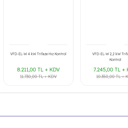
VFD-EL-W 4 kW Trifaze Hız Kontrol
VFD-EL-W 2,2 kW Trifa
Kontrol
8.211,00 TL + KDV
7.245,00 TL +
11.730,00 TL + KDV
10.350,00 TL + 