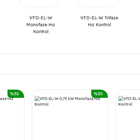
VFD-EL-W
VFD-EL-W Trifaze
Monofaze Hız
Hız Kontrol
Kontrol
%30
%30