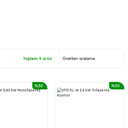
Toplam 9 ürün
%30
%30