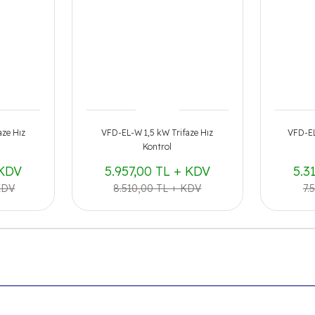
ze Hız
VFD-EL-W 1,5 kW Trifaze Hız
VFD-EL
Kontrol
 KDV
5.957,00 TL + KDV
5.3
KDV
8.510,00 TL + KDV
7.