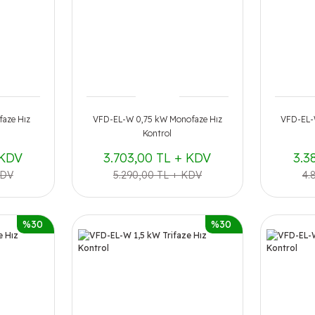
aze Hız
VFD-EL-W 0,75 kW Monofaze Hız
VFD-EL-
Kontrol
 KDV
3.703,00 TL + KDV
3.3
KDV
5.290,00 TL + KDV
4.
%30
%30