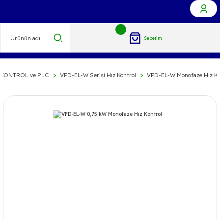
Sepetim
 KONTROL ve PLC
VFD-EL-W Serisi Hız Kontrol
VFD-EL-W Monofaze Hız Ko