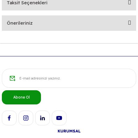
Taksit Seçenekleri
Bu ürüne ilk yorumu siz yapın!
Önerileriniz
Yorum Yaz
Bu ürünün fiyat bilgisi, resim, ürün açıklamalarında ve diğer
konularda yetersiz gördüğünüz noktaları öneri formunu
kullanarak tarafımıza iletebilirsiniz.
Görüş ve önerileriniz için teşekkür ederiz.
Ürün resmi kalitesiz, bozuk veya görüntülenemiyor.
Ürün açıklamasında eksik bilgiler bulunuyor.
Ürün bilgilerinde hatalar bulunuyor.
Abone Ol
Ürün fiyatı diğer sitelerden daha pahalı.
Bu ürüne benzer farklı alternatifler olmalı.
KURUMSAL