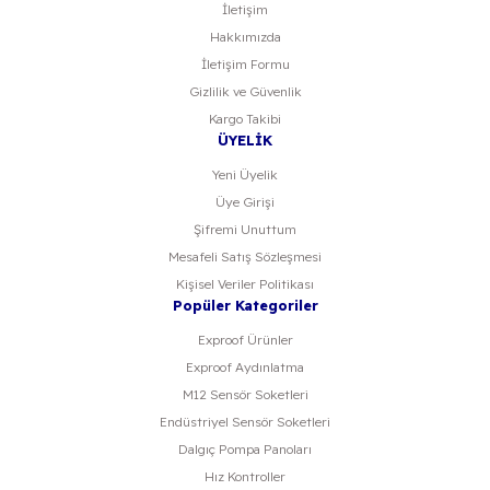
İletişim
Hakkımızda
Gönder
İletişim Formu
Gizlilik ve Güvenlik
Kargo Takibi
ÜYELİK
Yeni Üyelik
Üye Girişi
Şifremi Unuttum
Mesafeli Satış Sözleşmesi
Kişisel Veriler Politikası
Popüler Kategoriler
Exproof Ürünler
Exproof Aydınlatma
M12 Sensör Soketleri
Endüstriyel Sensör Soketleri
Dalgıç Pompa Panoları
Hız Kontroller