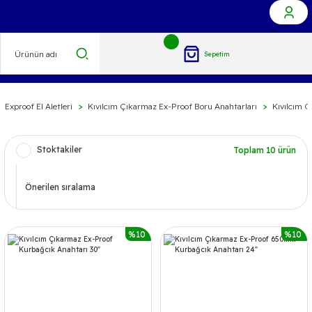
Sepetim
Exproof El Aletleri
Kıvılcım Çıkarmaz Ex-Proof Boru Anahtarları
Kıvılcım 
Stoktakiler
Toplam 10 ürün
%10
%10