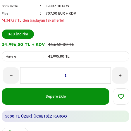
Stok Kodu
T-BRZ 101379
Fiyat
707,00 EUR + KDV
*4.347,97 TL den başlayan taksitlerle!
%10
İndirim
34.996,50 TL + KDV
46.662,00 TL
Havale
41.995,80 TL
Sepete Ekle
5000 TL ÜZERİ ÜCRETSİZ KARGO