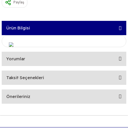
Paylaş
Ürün Bilgisi
Yorumlar
Taksit Seçenekleri
Bu ürüne ilk yorumu siz yapın!
Önerileriniz
Yorum Yaz
Bu ürünün fiyat bilgisi, resim, ürün açıklamalarında ve diğer
konularda yetersiz gördüğünüz noktaları öneri formunu
kullanarak tarafımıza iletebilirsiniz.