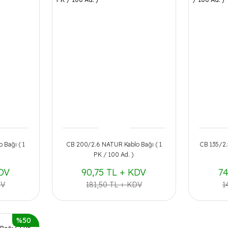
 Bağı ( 1
CB 200/2.6 NATUR Kablo Bağı ( 1
CB 135/2.
PK / 100 Ad. )
KDV
90,75 TL + KDV
74
DV
181,50 TL + KDV
1
%50