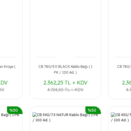
n Kroşe (
CB 780/9.0 BLACK Kablo Bağı ( 1
CB 780/9
PK / 100 Ad. )
KDV
2.362,25 TL + KDV
2.3
DV
4.724,50 TL + KDV
4.
%50
%50