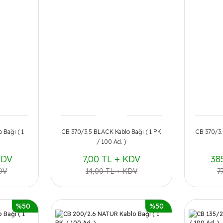
 Bağı ( 1
CB 370/3.5 BLACK Kablo Bağı ( 1 PK
CB 370/3.
/ 100 Ad. )
KDV
7,00 TL + KDV
38
DV
14,00 TL + KDV
7
%50
%50