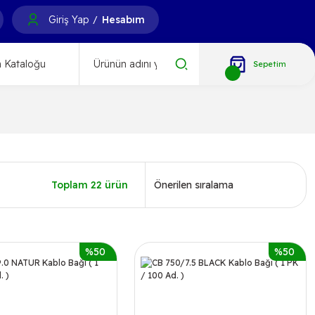
Giriş Yap
Hesabım
/
 Kataloğu
Sepetim
Toplam 22 ürün
%50
%50