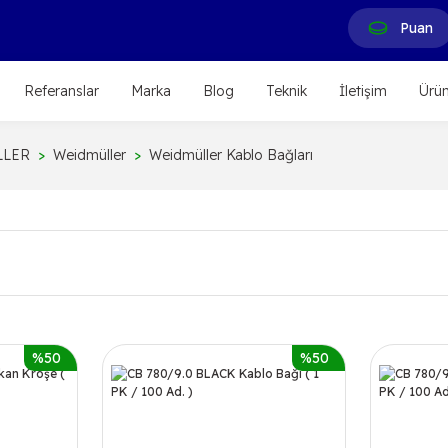
Puan
Referanslar
Marka
Blog
Teknik
İletişim
Ürün
LLER
Weidmüller
Weidmüller Kablo Bağları
%50
%50