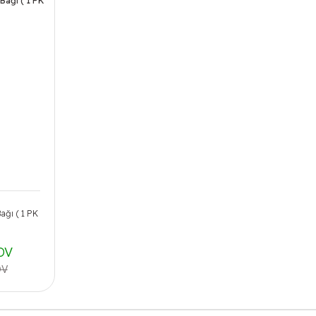
ağı ( 1 PK
DV
DV