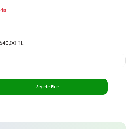
rle!
.640,00 TL
Sepete Ekle