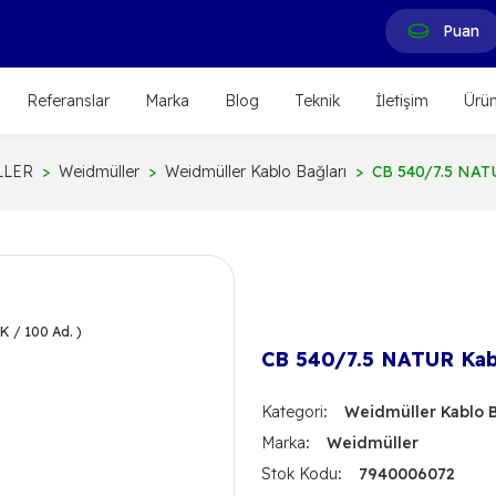
Puan
Referanslar
Marka
Blog
Teknik
İletişim
Ürün
LLER
Weidmüller
Weidmüller Kablo Bağları
CB 540/7.5 NATU
CB 540/7.5 NATUR Kabl
Kategori
Weidmüller Kablo B
Marka
Weidmüller
Stok Kodu
7940006072