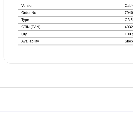
Version
Cable
Order No.
7940
Type
CB 5
GTIN (EAN)
4032
Qty.
100 p
Availability
Stock
Bu ürünün fiyat bilgisi, resim, ürün açıklamalarında ve diğer k
Görüş ve önerileriniz için teşekkür ederiz.
Ürün resmi kalitesiz, bozuk veya görüntülenemiyor.
Ürün açıklamasında eksik bilgiler bulunuyor.
Ürün bilgilerinde hatalar bulunuyor.
Ürün fiyatı diğer sitelerden daha pahalı.