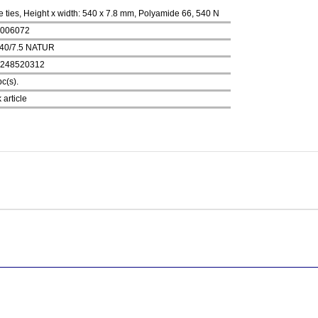
 ties, Height x width: 540 x 7.8 mm, Polyamide 66, 540 N
006072
40/7.5 NATUR
248520312
c(s).
 article
onularda yetersiz gördüğünüz noktaları öneri formunu kullanarak tarafımıza
Bu ürüne ilk yorumu siz yapın!
Yorum Yaz