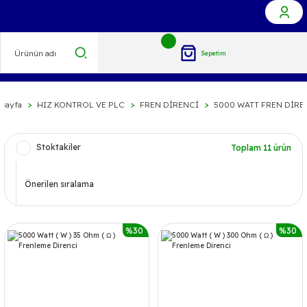
Sepetim
asayfa
HIZ KONTROL VE PLC
FREN DİRENCİ
5000 WATT FREN DİRE
Stoktakiler
Toplam 11 ürün
%30
%30