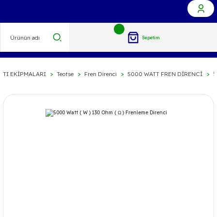
Sepetim
NTI EKİPMALARI
Teotse
Fren Direnci
5000 WATT FREN DİRENCİ
5