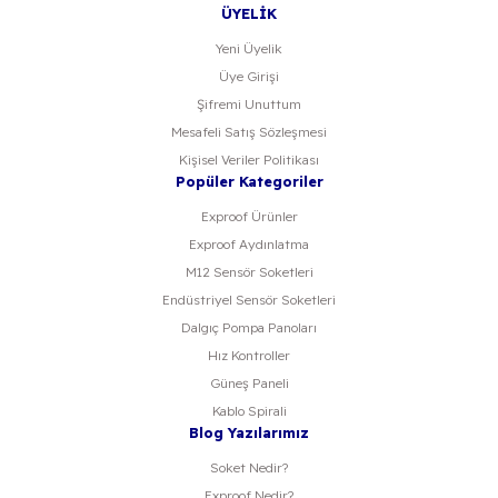
ÜYELİK
Yeni Üyelik
Üye Girişi
Şifremi Unuttum
Mesafeli Satış Sözleşmesi
Kişisel Veriler Politikası
Popüler Kategoriler
Exproof Ürünler
Exproof Aydınlatma
M12 Sensör Soketleri
Endüstriyel Sensör Soketleri
Dalgıç Pompa Panoları
Hız Kontroller
Güneş Paneli
Kablo Spirali
Blog Yazılarımız
Soket Nedir?
Exproof Nedir?