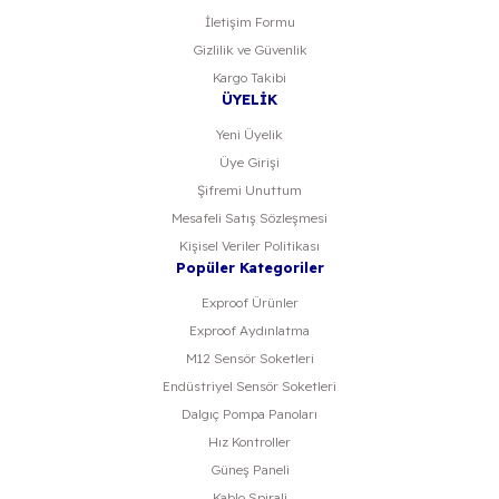
İletişim Formu
Gizlilik ve Güvenlik
Kargo Takibi
ÜYELİK
Yeni Üyelik
Üye Girişi
Şifremi Unuttum
Mesafeli Satış Sözleşmesi
Kişisel Veriler Politikası
Popüler Kategoriler
Exproof Ürünler
Exproof Aydınlatma
M12 Sensör Soketleri
Endüstriyel Sensör Soketleri
Dalgıç Pompa Panoları
Hız Kontroller
Güneş Paneli
Kablo Spirali