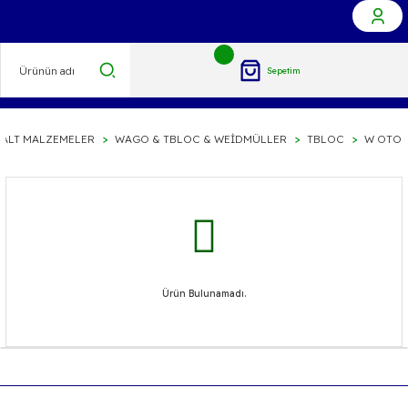
Sepetim
ŞALT MALZEMELER
WAGO & TBLOC & WEİDMÜLLER
TBLOC
W OTOM
Ürün Bulunamadı.