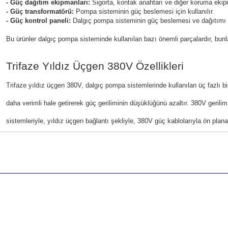
- Güç dağıtım ekipmanları: 
Sigorta, kontak anahtarı ve diğer koruma ekip
- Güç transformatörü:
 Pompa sisteminin güç beslemesi için kullanılır.
- Güç kontrol paneli: 
Dalgıç pompa sisteminin güç beslemesi ve dağıtımı içi
Bu ürünler dalgıç pompa sisteminde kullanılan bazı önemli parçalardır, bunlar
Trifaze Yıldız Üçgen 380V Özellikleri
Trifaze yıldız üçgen 380V, dalgıç pompa sistemlerinde kullanılan üç fazlı bir
daha verimli hale getirerek güç geriliminin düşüklüğünü azaltır. 380V gerilim
sistemleriyle, yıldız üçgen bağlantı şekliyle, 380V güç kablolarıyla ön plana 