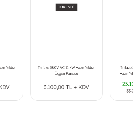
TÜKENDİ
ır Yıldız-
Trifaze 380V AC 11 kW Hazır Yıldız-
Trifaze
Üçgen Panosu
Hazır Y
23.1
 KDV
3.100,00 TL + KDV
33