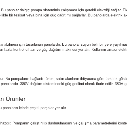
r. Bu panolar dalgıç pompa sisteminin çalışması için gerekli elektriği sağlar. El
llikle bir tesisat veya bina için güç dağıtımı sağlarlar. Bu panolarda elektrik a
nabilmesi için tasarlanan panolardır. Bu panolar suyun belli bir yere yayılması
den fazla kontrol cihazı ve güç dağıtım makinesi yer alır. Kullanım amacı elek
nur. Bu pompaların bağlantı türleri, satın alanların ihtiyacına göre farklılık göst
nolarıdır. 380V dağıtım sistemindeki güç gerilimi olarak ifade edilir. 380V ger
an Ürünler
panoların içinde çeşitli parçalar yer alır. 
ihazdır. Pompanın çalıştırılıp durdurulmasını ve çalışma parametrelerini kontr