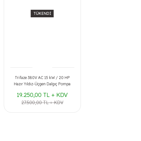
TÜKENDİ
Trifaze 380V AC 15 kW / 20 HP
Hazır Yıldız-Üçgen Dalgıç Pompa
Panosu
19.250,00 TL + KDV
27.500,00 TL + KDV