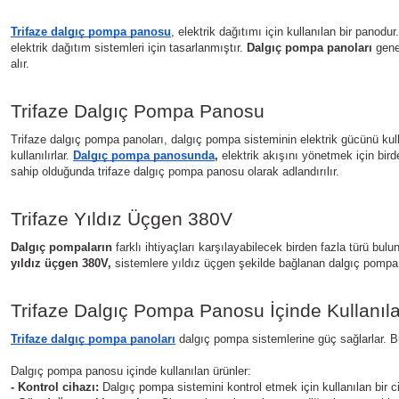
Trifaze dalgıç pompa panosu
, elektrik dağıtımı için kullanılan bir panodu
elektrik dağıtım sistemleri için tasarlanmıştır. 
Dalgıç pompa panoları
 gene
alır.
Trifaze Dalgıç Pompa Panosu
Trifaze dalgıç pompa panoları, dalgıç pompa sisteminin elektrik gücünü kulla
kullanılırlar. 
Dalgıç pompa panosunda
, 
elektrik akışını yönetmek için bir
sahip olduğunda trifaze dalgıç pompa panosu olarak adlandırılır.
Trifaze Yıldız Üçgen 380V
Dalgıç pompaların
 farklı ihtiyaçları karşılayabilecek birden fazla türü bulu
yıldız üçgen 380V,
 sistemlere yıldız üçgen şekilde bağlanan dalgıç pompa pa
Trifaze Dalgıç Pompa Panosu İçinde Kullanıl
Trifaze dalgıç pompa panoları
 dalgıç pompa sistemlerine güç sağlarlar. Bu 
Dalgıç pompa panosu içinde kullanılan ürünler:
- Kontrol cihazı: 
Dalgıç pompa sistemini kontrol etmek için kullanılan bir c