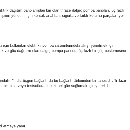
ektrik dağıtım panolarından biri olan trifaze dalgıç pompa panoları, üç fazlı 
kışının yönetimi için kontak anahtarı, sigorta ve farklı koruma parçaları yer 
 için kullanılan elektrikli pompa sistemlerindeki akışı yönetmek için 
trik ve güç dağıtımı olan dalgıç pompa panosu, üç fazlı bir güç beslemesine 
erebilir. Yıldız üçgen bağlantı da bu bağlantı türlerinden bir tanesidir
. Trifaze 
ilim bina veya tesisatlara elektriksel güç sağlamak için yeterlidir.
ol etmeye yarar.