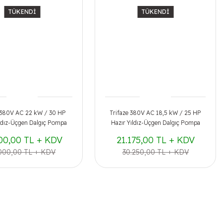
TÜKENDİ
TÜKENDİ
 380V AC 22 kW / 30 HP
Trifaze 380V AC 18,5 kW / 25 HP
ıldız-Üçgen Dalgıç Pompa
Hazır Yıldız-Üçgen Dalgıç Pompa
Panosu
Panosu
00,00 TL + KDV
21.175,00 TL + KDV
.000,00 TL + KDV
30.250,00 TL + KDV