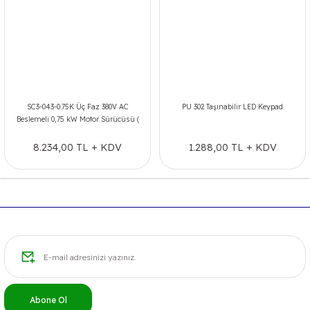
SC3-043-0.75K Üç Faz 380V AC
PU 302 Taşınabilir LED Keypad
Beslemeli 0,75 kW Motor Sürücüsü (
Genel Vektör Kontrol )
8.234,00 TL + KDV
1.288,00 TL + KDV
Abone Ol