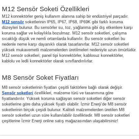
M12 Sensör Soketi Özellikleri
M12 konnektörler geniş kullanım alanına sahip bir endüstriyel parçadır. 
M12 sensör
 soketlerinin IP65, IP67, IP68, IP69K gibi farklı koruma 
düzeyleri bulunur. Bu sensörler su, toz, yağlanma gibi dış etkenlere karşı 
koruma sağlar ve kolaylıkla bozulmaz. M12 sensör soketleri, çalışma 
sıcaklığı düşük ve nemli ortamlarda kullanılır. Bu sensör soketleri bu 
nedenle neme karşı dayanıklı olarak tasarlanırlar. M12 sensör soketleri 
yüksek mukavemetli malzemelerden üretilmeleri nedeniyle uzun ömürlüdür. 
M12 sensör soketleri; panel tipi konnektörler, kablosuz konnektörler, 
kablolu ve ledli konnektörler olarak sınıflandırılırlar. 
M8 Sensör Soket Fiyatları
M8 sensör soketlerinin fiyatları çeşitli faktörlere bağlı olarak değişir. 
Sensör soketleri
 özellikleri, malzeme türü ve tasarımına göre 
fiyatlandırılır. Yüksek koruma sağlayan sensör soketleri diğer sensör 
soketlerine göre daha yüksek fiyatlı olabilir. İzmir Enerji’de M8 sensör 
soketlerinin birçok çeşidi bulunur. Kaliteli malzemelerden üretilen M8 
sensör soketleri uzun süre kullanılabilir özelliktedir. M8 sensör soketleri 
çeşitlerine İzmir Enerji online satış mağazasından ulaşabilirsiniz!