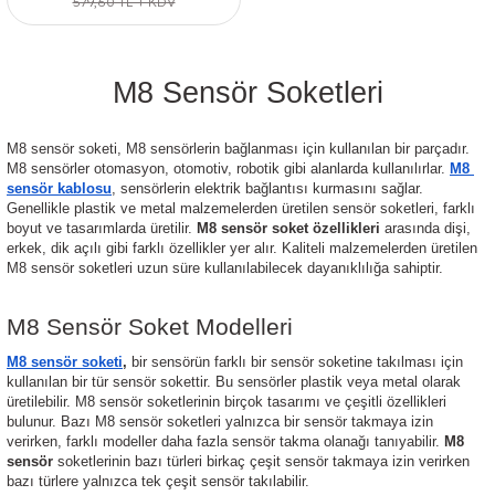
579,60 TL + KDV
M8 Sensör Soketleri
M8 sensör soketi, M8 sensörlerin bağlanması için kullanılan bir parçadır. 
M8 sensörler otomasyon, otomotiv, robotik gibi alanlarda kullanılırlar. 
M8 
sensör kablosu
, sensörlerin elektrik bağlantısı kurmasını sağlar. 
Genellikle plastik ve metal malzemelerden üretilen sensör soketleri, farklı 
boyut ve tasarımlarda üretilir. 
M8 sensör soket özellikleri 
arasında
dişi, 
erkek, dik açılı gibi farklı özellikler yer alır. Kaliteli malzemelerden üretilen 
M8 sensör soketleri uzun süre kullanılabilecek dayanıklılığa sahiptir. 
M8 Sensör Soket Modelleri
M8 sensör soketi
,
 bir sensörün farklı bir sensör soketine takılması için 
kullanılan bir tür sensör sokettir. Bu sensörler plastik veya metal olarak 
üretilebilir. M8 sensör soketlerinin birçok tasarımı ve çeşitli özellikleri 
bulunur. Bazı M8 sensör soketleri yalnızca bir sensör takmaya izin 
verirken, farklı modeller daha fazla sensör takma olanağı tanıyabilir.
 M8 
sensör
 soketlerinin bazı türleri birkaç çeşit sensör takmaya izin verirken 
bazı türlere yalnızca tek çeşit sensör takılabilir. 