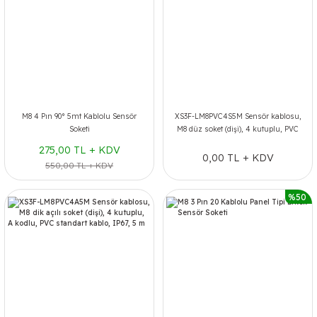
M8 4 Pın 90° 5mt Kablolu Sensör
XS3F-LM8PVC4S5M Sensör kablosu,
Soketi
M8 düz soket (dişi), 4 kutuplu, PVC
standart kablo, IP67, 5 m
275,00 TL + KDV
0,00 TL + KDV
550,00 TL + KDV
%50