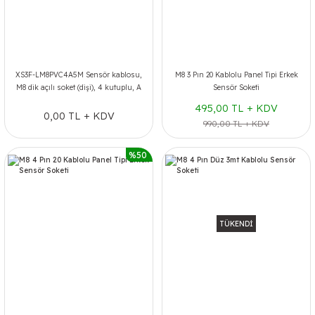
XS3F-LM8PVC4A5M Sensör kablosu,
M8 3 Pın 20 Kablolu Panel Tipi Erkek
M8 dik açılı soket (dişi), 4 kutuplu, A
Sensör Soketi
kodlu, PVC standart kablo, IP67, 5 m
495,00 TL + KDV
0,00 TL + KDV
990,00 TL + KDV
%50
TÜKENDİ