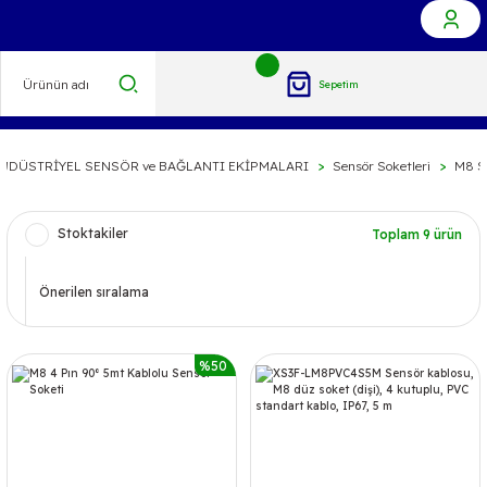
Sepetim
NDÜSTRİYEL SENSÖR ve BAĞLANTI EKİPMALARI
Sensör Soketleri
M8 Se
Stoktakiler
Toplam 9 ürün
%50