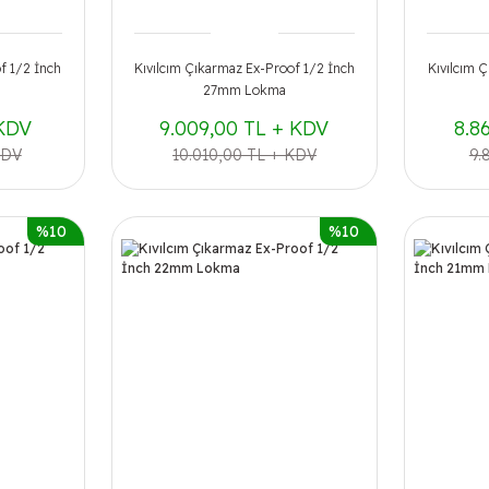
f 1/2 İnch
Kıvılcım Çıkarmaz Ex-Proof 1/2 İnch
Kıvılcım 
27mm Lokma
 KDV
9.009,00 TL + KDV
8.8
KDV
10.010,00 TL + KDV
9.
%10
%10