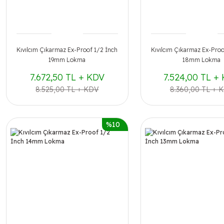
Kıvılcım Çıkarmaz Ex-Proof 1/2 İnch
Kıvılcım Çıkarmaz Ex-Proo
19mm Lokma
18mm Lokma
7.672,50 TL + KDV
7.524,00 TL +
8.525,00 TL + KDV
8.360,00 TL + 
%10