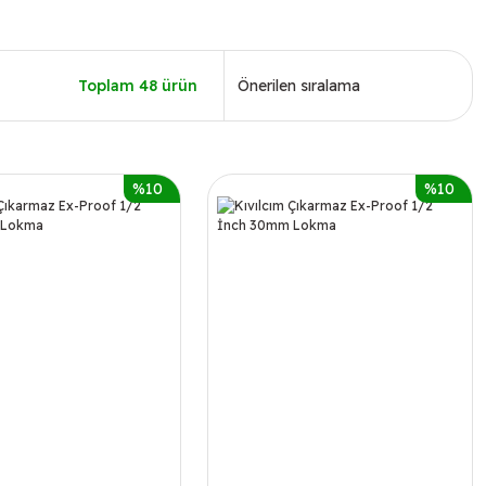
Toplam 48 ürün
%10
%10