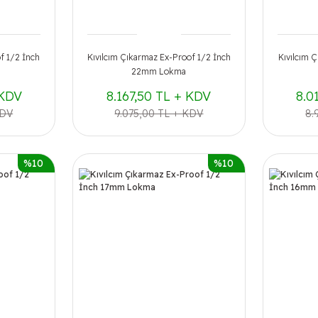
f 1/2 İnch
Kıvılcım Çıkarmaz Ex-Proof 1/2 İnch
Kıvılcım 
22mm Lokma
 KDV
8.167,50 TL + KDV
8.0
KDV
9.075,00 TL + KDV
8.
%10
%10