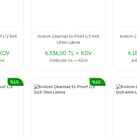
f 1/2 İnch
Kıvılcım Çıkarmaz Ex-Proof 1/2 İnch
Kıvılcım 
12mm Lokma
 KDV
6.336,00 TL + KDV
6.1
KDV
7.040,00 TL + KDV
6.
%10
%10