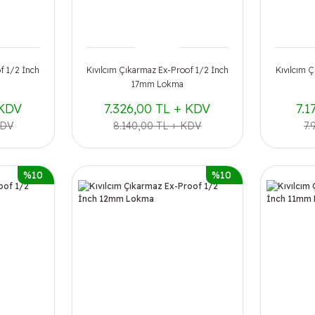
f 1/2 İnch
Kıvılcım Çıkarmaz Ex-Proof 1/2 İnch
Kıvılcım 
17mm Lokma
 KDV
7.326,00 TL + KDV
7.1
KDV
8.140,00 TL + KDV
7.
%10
%10