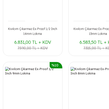
Kıvılcım Çıkarmaz Ex-Proof 1/2 İnch
Kıvılcım Çıkarmaz Ex-Proo
14mm Lokma
13mm Lokma
6.831,00 TL + KDV
6.583,50 TL +
7.590,00 TL + KDV
7.315,00 TL + 
%10