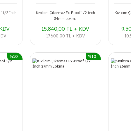
f 1/2 İnch
Kıvılcım Çıkarmaz Ex-Proof 1/2 İnch
Kıvılcım 
34mm Lokma
 KDV
15.840,00 TL + KDV
9.5
KDV
17.600,00 TL + KDV
10
%10
%10