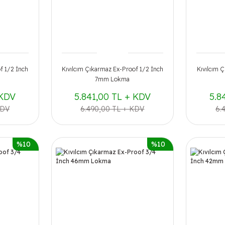
f 1/2 İnch
Kıvılcım Çıkarmaz Ex-Proof 1/2 İnch
Kıvılcım 
7mm Lokma
 KDV
5.841,00 TL + KDV
5.8
KDV
6.490,00 TL + KDV
6.
%10
%10