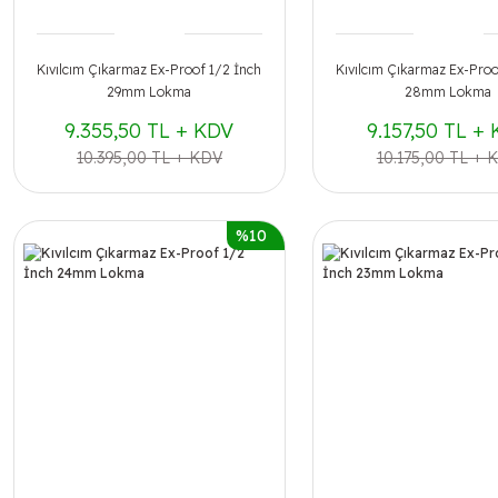
Kıvılcım Çıkarmaz Ex-Proof 1/2 İnch
Kıvılcım Çıkarmaz Ex-Proo
29mm Lokma
28mm Lokma
9.355,50 TL + KDV
9.157,50 TL +
10.395,00 TL + KDV
10.175,00 TL + 
%10