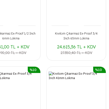
Çıkarmaz Ex-Proof 1/2 İnch
Kıvılcım Çıkarmaz Ex-Proof 3/4
6mm Lokma
İnch 65mm Lokma
41,00 TL + KDV
24.615,36 TL + KDV
490,00 TL + KDV
27.350,40 TL + KDV
%10
%10