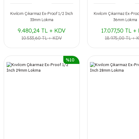
Kıvılcım Çıkarmaz Ex-Proof 1/2 İnch
Kıvılcım Çıkarmaz Ex-Proo
33mm Lokma
36mm Lokma
9.480,24 TL + KDV
17.077,50 TL +
10.533,60 TL + KDV
18.975,00 TL + 
%10