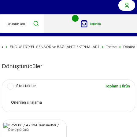
Sepetim
fa
ENDÜSTRİYEL SENSÖR ve BAĞLANTI EKİPMALARI
Teotse
Dönüştü
Dönüştürücüler
Stoktakiler
Toplam 1 ürün