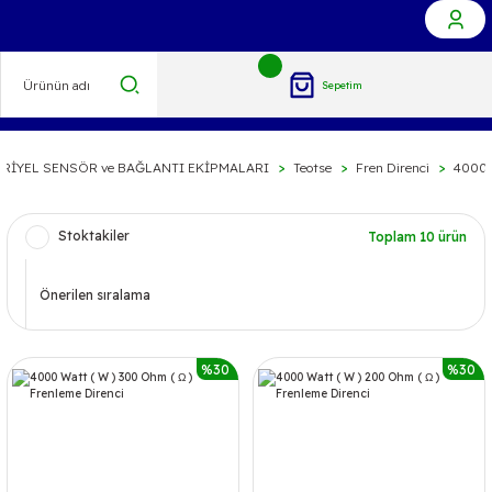
Sepetim
RİYEL SENSÖR ve BAĞLANTI EKİPMALARI
Teotse
Fren Direnci
4000
Stoktakiler
Toplam 10 ürün
%30
%30