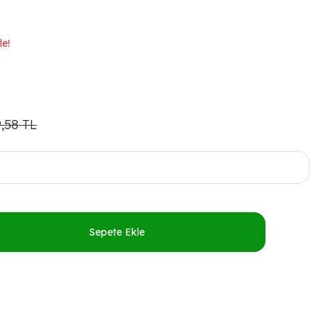
le!
9,58 TL
Sepete Ekle