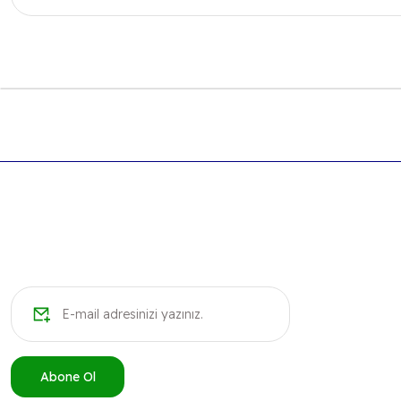
Bu ürünün fiyat bilgisi, resim, ürün açıklamalarında ve diğer k
Görüş ve önerileriniz için teşekkür ederiz.
Ürün resmi kalitesiz, bozuk veya görüntülenemiyor.
Ürün açıklamasında eksik bilgiler bulunuyor.
Ürün bilgilerinde hatalar bulunuyor.
Ürün fiyatı diğer sitelerden daha pahalı.
Bu ürüne benzer farklı alternatifler olmalı.
Abone Ol