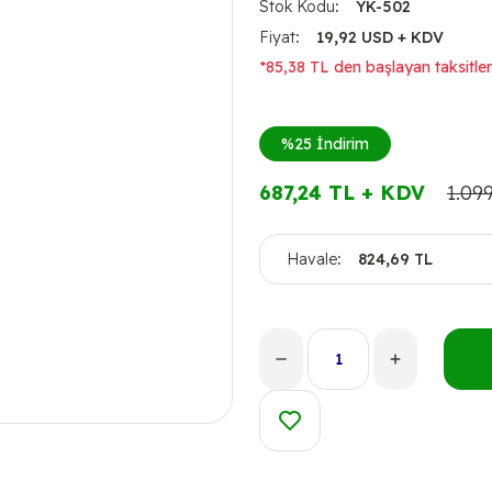
Stok Kodu
YK-502
Fiyat
19,92 USD + KDV
*85,38 TL den başlayan taksitler
%25
İndirim
687,24 TL + KDV
1.09
Havale
824,69 TL