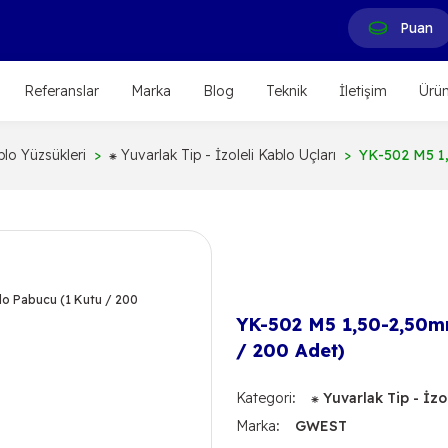
Puan
Referanslar
Marka
Blog
Teknik
İletişim
Ürün
lo Yüzsükleri
⁕ Yuvarlak Tip - İzoleli Kablo Uçları
YK-502 M5 1,
YK-502 M5 1,50-2,50mm²
/ 200 Adet)
Kategori
⁕ Yuvarlak Tip - İzo
Marka
GWEST