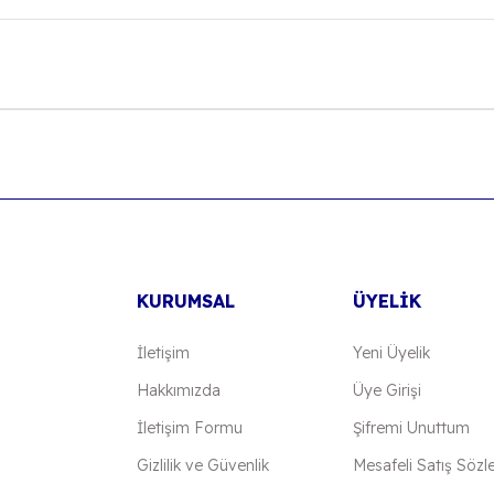
onularda yetersiz gördüğünüz noktaları öneri formunu kullanarak tarafımıza
Bu ürüne ilk yorumu siz yapın!
Yorum Yaz
KURUMSAL
ÜYELİK
İletişim
Yeni Üyelik
Hakkımızda
Üye Girişi
İletişim Formu
Şifremi Unuttum
Gönder
Gizlilik ve Güvenlik
Mesafeli Satış Sözl