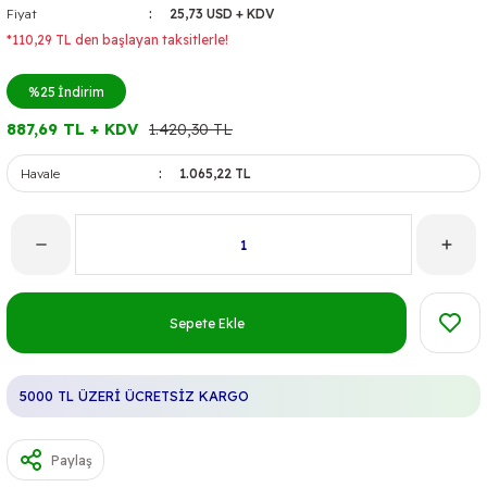
Fiyat
25,73 USD + KDV
*110,29 TL den başlayan taksitlerle!
%25
İndirim
887,69 TL + KDV
1.420,30 TL
Havale
1.065,22 TL
Sepete Ekle
5000 TL ÜZERİ ÜCRETSİZ KARGO
Paylaş