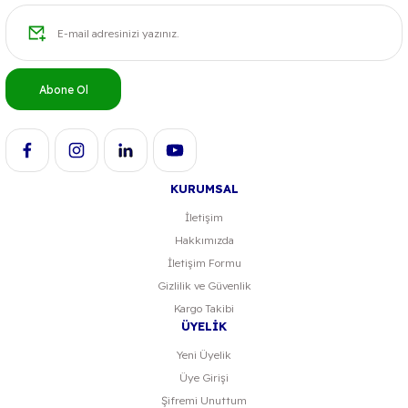
Ürün resmi kalitesiz, bozuk veya görüntülenemiyor.
Ürün açıklamasında eksik bilgiler bulunuyor.
Ürün bilgilerinde hatalar bulunuyor.
Abone Ol
Ürün fiyatı diğer sitelerden daha pahalı.
Bu ürüne benzer farklı alternatifler olmalı.
KURUMSAL
İletişim
Hakkımızda
Gönder
İletişim Formu
Gizlilik ve Güvenlik
Kargo Takibi
ÜYELİK
Yeni Üyelik
Üye Girişi
Şifremi Unuttum