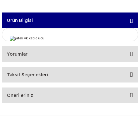
Ürün Bilgisi
Yorumlar
Taksit Seçenekleri
Bu ürüne ilk yorumu siz yapın!
Önerileriniz
Yorum Yaz
Bu ürünün fiyat bilgisi, resim, ürün açıklamalarında ve diğer
konularda yetersiz gördüğünüz noktaları öneri formunu
kullanarak tarafımıza iletebilirsiniz.
Görüş ve önerileriniz için teşekkür ederiz.