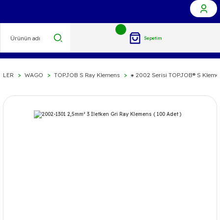
Sepetim
LLER
WAGO
TOPJOB S Ray Klemens
⁕ 2002 Serisi TOPJOB® S Kleme