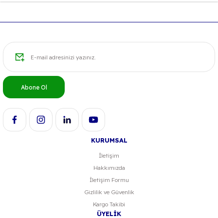
Ürün resmi kalitesiz, bozuk veya görüntülenemiyor.
Ürün açıklamasında eksik bilgiler bulunuyor.
Ürün bilgilerinde hatalar bulunuyor.
Ürün fiyatı diğer sitelerden daha pahalı.
Bu ürüne benzer farklı alternatifler olmalı.
Abone Ol
KURUMSAL
Gönder
İletişim
Hakkımızda
İletişim Formu
Gizlilik ve Güvenlik
Kargo Takibi
ÜYELİK