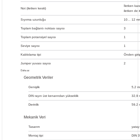
İletken kar
Not (iletken kesiti)
iletken de i
Sıyırma uzunluğu
10… 12 mm
Toplam bağlantı noktası sayısı
3
Toplam potansiyel sayısı
1
Seviye sayısı
1
Kablolama tipi
Önden giriş
Jumper yuvası sayısı
2
Daha az
Geometrik Veriler
Genişlik
5,2 m
DIN rayın üst kenarından yükseklik
32,9 
Derinlik
59,2 
Mekanik Veri
Tasarım
yatay
Montaj tipi
DIN 3