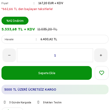
Fiyat
167,20 EUR + KDV
*662,66 TL den başlayan taksitlerle!
%42
İndirim
5.333,68 TL + KDV
11.035,20 TL
Havale
6.400,42 TL
Sepete Ekle
5000 TL ÜZERİ ÜCRETSİZ KARGO
3 Günde Kargoda
Stoktan Teslim