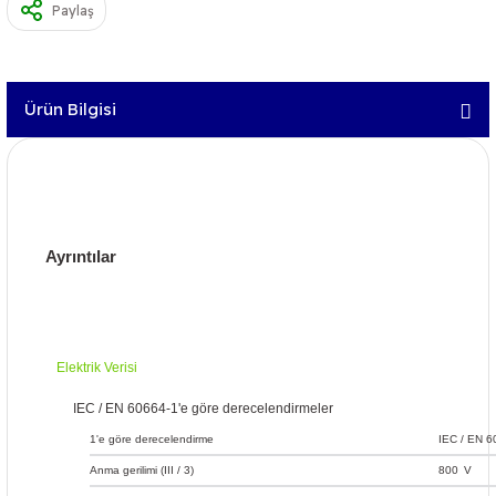
Paylaş
Ürün Bilgisi
Ayrıntılar
Elektrik Verisi
IEC / EN 60664-1'e göre derecelendirmeler
1'e göre derecelendirme
IEC / EN 6
Anma gerilimi (III / 3)
800
V