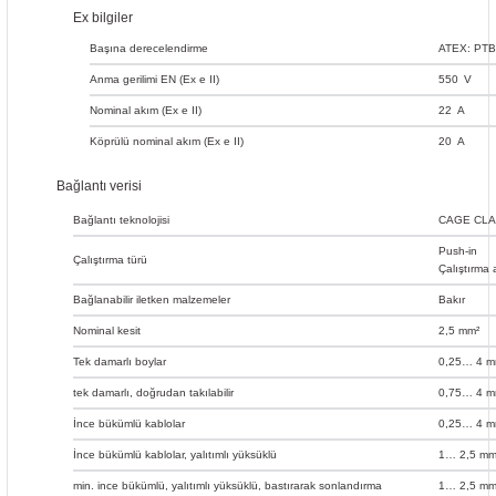
Ex bilgiler
Başına derecelendirme
ATEX: PTB 
Anma gerilimi EN (Ex e II)
550
V
Nominal akım (Ex e II)
22
A
Köprülü nominal akım (Ex e II)
20
A
Bağlantı verisi
Bağlantı teknolojisi
CAGE CL
Push-in
Çalıştırma türü
Çalıştırma 
Bağlanabilir iletken malzemeler
Bakır
Nominal kesit
2,5 mm²
Tek damarlı boylar
0,25… 4 m
tek damarlı, doğrudan takılabilir
0,75… 4 m
İnce bükümlü kablolar
0,25… 4 m
İnce bükümlü kablolar, yalıtımlı yüksüklü
1… 2,5 mm
min. ince bükümlü, yalıtımlı yüksüklü, bastırarak sonlandırma
1… 2,5 mm