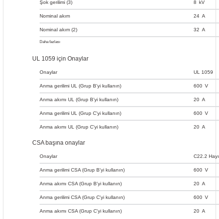
Şok gerilimi (3)
8
kV
Nominal akım
24
A
Nominal akım (2)
32
A
Daha fazlası
(III / 3) ≙
Aşırı
UL 1059 için Onaylar
gerilim
Gösterge
kategorisi
(derecelendirmeler)
Onaylar
UL 1059
III / Kirlilik
derecesi
Anma gerilimi UL (Grup B'yi kullanın)
600
V
3
Anma akımı UL (Grup B'yi kullanın)
20
A
Anma gerilimi UL (Grup C'yi kullanın)
600
V
Anma akımı UL (Grup C'yi kullanın)
20
A
CSA başına onaylar
Onaylar
C22.2 Hayı
Anma gerilimi CSA (Grup B'yi kullanın)
600
V
Anma akımı CSA (Grup B'yi kullanın)
20
A
Anma gerilimi CSA (Grup C'yi kullanın)
600
V
Anma akımı CSA (Grup C'yi kullanın)
20
A