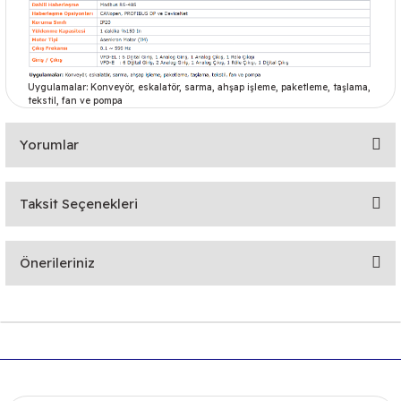
Uygulamalar: Konveyör, eskalatör, sarma, ahşap işleme, paketleme, taşlama,
tekstil, fan ve pompa
Yorumlar
Taksit Seçenekleri
Bu ürüne ilk yorumu siz yapın!
Önerileriniz
Yorum Yaz
Bu ürünün fiyat bilgisi, resim, ürün açıklamalarında ve diğer
konularda yetersiz gördüğünüz noktaları öneri formunu
kullanarak tarafımıza iletebilirsiniz.
Görüş ve önerileriniz için teşekkür ederiz.