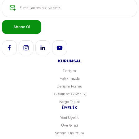
Ürün resmi kalitesiz, bozuk veya görüntülenemiyor.
Ürün açıklamasında eksik bilgiler bulunuyor.
Ürün bilgilerinde hatalar bulunuyor.
Abone Ol
Ürün fiyatı diğer sitelerden daha pahalı.
Bu ürüne benzer farklı alternatifler olmalı.
KURUMSAL
İletişim
Hakkımızda
Gönder
İletişim Formu
Gizlilik ve Güvenlik
Kargo Takibi
ÜYELİK
Yeni Üyelik
Üye Girişi
Şifremi Unuttum