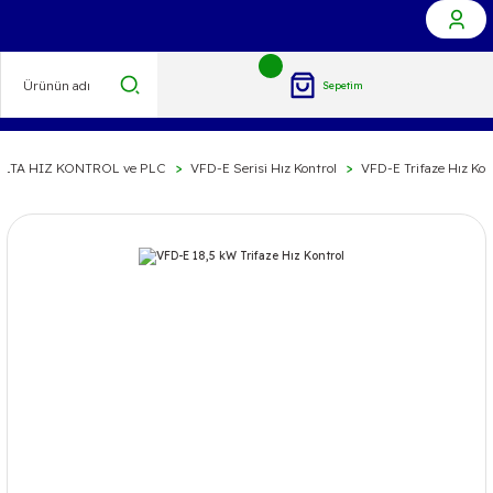
Sepetim
ELTA HIZ KONTROL ve PLC
VFD-E Serisi Hız Kontrol
VFD-E Trifaze Hız Kon