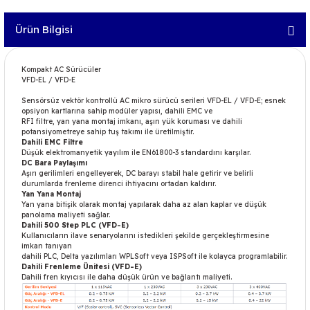
Ürün Bilgisi
Kompakt AC Sürücüler
VFD-EL / VFD-E
Sensörsüz vektör kontrollü AC mikro sürücü serileri VFD-EL / VFD-E; esnek
opsiyon kartlarına sahip modüler yapısı, dahili EMC ve
RFI filtre, yan yana montaj imkanı, aşırı yük koruması ve dahili
potansiyometreye sahip tuş takımı ile üretilmiştir.
Dahili EMC Filtre
Düşük elektromanyetik yayılım ile EN61800-3 standardını karşılar.
DC Bara Paylaşımı
Aşırı gerilimleri engelleyerek, DC barayı stabil hale getirir ve belirli
durumlarda frenleme direnci ihtiyacını ortadan kaldırır.
Yan Yana Montaj
Yan yana bitişik olarak montaj yapılarak daha az alan kaplar ve düşük
panolama maliyeti sağlar.
Dahili 500 Step PLC (VFD-E)
Kullanıcıların ilave senaryolarını istedikleri şekilde gerçekleştirmesine
imkan tanıyan
dahili PLC, Delta yazılımları WPLSoft veya ISPSoft ile kolayca programlabilir.
Dahili Frenleme Ünitesi (VFD-E)
Dahili fren kıyıcısı ile daha düşük ürün ve bağlantı maliyeti.