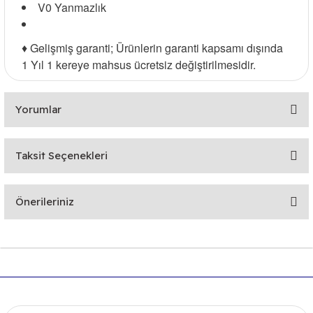
V0 Yanmazlık
♦️ Gelişmiş garanti; Ürünlerin garanti kapsamı dışında
1 Yıl 1 kereye mahsus ücretsiz değiştirilmesidir.
Yorumlar
Taksit Seçenekleri
Bu ürüne ilk yorumu siz yapın!
Önerileriniz
Yorum Yaz
Bu ürünün fiyat bilgisi, resim, ürün açıklamalarında ve diğer
konularda yetersiz gördüğünüz noktaları öneri formunu
kullanarak tarafımıza iletebilirsiniz.
Görüş ve önerileriniz için teşekkür ederiz.