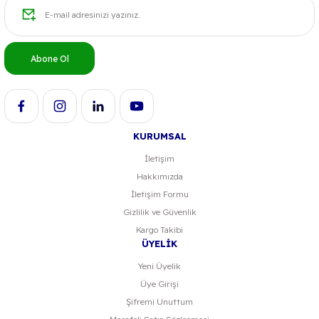
Ürün resmi kalitesiz, bozuk veya görüntülenemiyor.
Ürün açıklamasında eksik bilgiler bulunuyor.
Ürün bilgilerinde hatalar bulunuyor.
Abone Ol
Ürün fiyatı diğer sitelerden daha pahalı.
Bu ürüne benzer farklı alternatifler olmalı.
KURUMSAL
İletişim
Hakkımızda
Gönder
İletişim Formu
Gizlilik ve Güvenlik
Kargo Takibi
ÜYELİK
Yeni Üyelik
Üye Girişi
Şifremi Unuttum