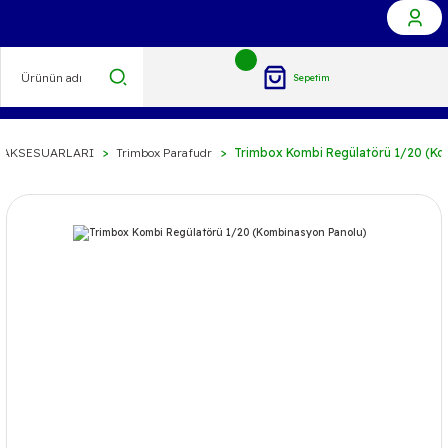
Sepetim
 AKSESUARLARI
Trimbox Parafudr
Trimbox Kombi Regülatörü 1/20 (Ko