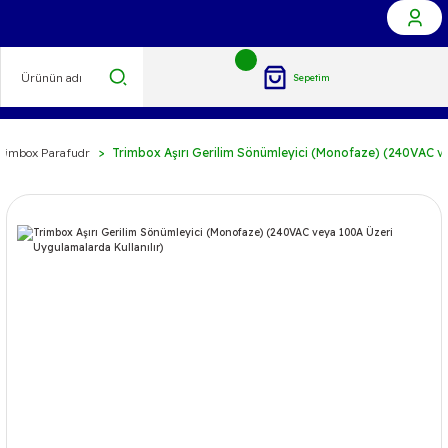
Sepetim
rimbox Parafudr
Trimbox Aşırı Gerilim Sönümleyici (Monofaze) (240VAC ve