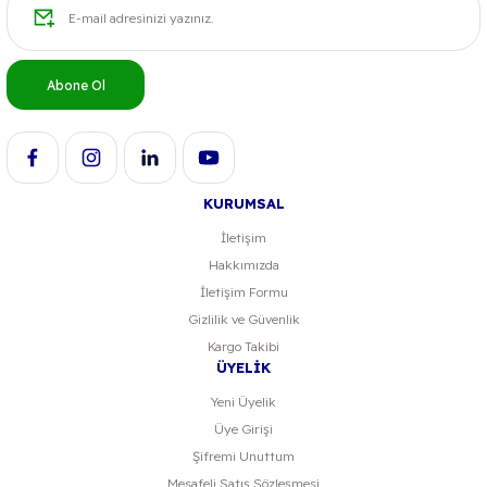
Ürün resmi kalitesiz, bozuk veya görüntülenemiyor.
Ürün açıklamasında eksik bilgiler bulunuyor.
Ürün bilgilerinde hatalar bulunuyor.
Abone Ol
Ürün fiyatı diğer sitelerden daha pahalı.
Bu ürüne benzer farklı alternatifler olmalı.
KURUMSAL
İletişim
Hakkımızda
Gönder
İletişim Formu
Gizlilik ve Güvenlik
Kargo Takibi
ÜYELİK
Yeni Üyelik
Üye Girişi
Şifremi Unuttum
Mesafeli Satış Sözleşmesi