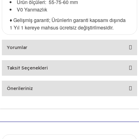
Ürün ölçüleri: 55-75-60 mm
V0 Yanmazlık
♦ Gelişmiş garanti; Ürünlerin garanti kapsamı dışında
1 Yıl 1 kereye mahsus ücretsiz değiştirilmesidir.
Yorumlar
Taksit Seçenekleri
Bu ürüne ilk yorumu siz yapın!
Önerileriniz
Yorum Yaz
Bu ürünün fiyat bilgisi, resim, ürün açıklamalarında ve diğer
konularda yetersiz gördüğünüz noktaları öneri formunu
kullanarak tarafımıza iletebilirsiniz.
Görüş ve önerileriniz için teşekkür ederiz.