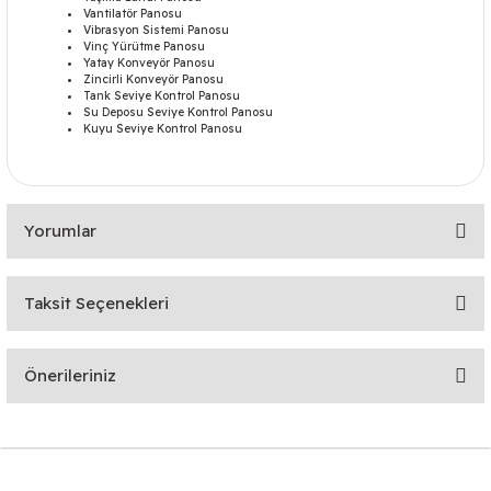
Vantilatör Panosu
Vibrasyon Sistemi Panosu
Vinç Yürütme Panosu
Yatay Konveyör Panosu
Zincirli Konveyör Panosu
Tank Seviye Kontrol Panosu
Su Deposu Seviye Kontrol Panosu
Kuyu Seviye Kontrol Panosu
Yorumlar
Taksit Seçenekleri
Bu ürüne ilk yorumu siz yapın!
Önerileriniz
Yorum Yaz
Bu ürünün fiyat bilgisi, resim, ürün açıklamalarında ve diğer
konularda yetersiz gördüğünüz noktaları öneri formunu
kullanarak tarafımıza iletebilirsiniz.