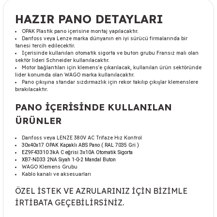
HAZIR PANO DETAYLARI
OPAK Plastik pano içerisine montaj yapılacaktır.
Danfoss veya Lenze marka dünyanın en iyi sürücü firmalarında bir
tanesi tercih edilecektir.
İçerisinde kullanılan otomatik sigorta ve buton grubu Fransız malı olan
sektör lideri Schneider kullanılacaktır.
Motor bağlantıları için klemens'e çıkarılacak, kullanılan ürün sektöründe
lider konumda olan WAGO marka kullanılacaktır.
Pano çıkışına standar sızdırmazlık için rekor takılıp çıkışlar klemenslere
bırakılacaktır.
PANO İÇERİSİNDE KULLANILAN
ÜRÜNLER
Danfoss veya LENZE 380V AC Trifaze Hız Kontrol
30x40x17 OPAK Kapaklı ABS Pano ( RAL 7035 Gri )
EZ9F43310 3kA C eğrisi 3x10A Otomatik Sigorta
XB7-ND33 2NA Siyah 1-0-2 Mandal Buton
WAGO Klemens Grubu
Kablo kanalı ve aksesuarları
ÖZEL İSTEK VE AZRULARINIZ İÇİN BİZİMLE
İRTİBATA GEÇEBİLİRSİNİZ.