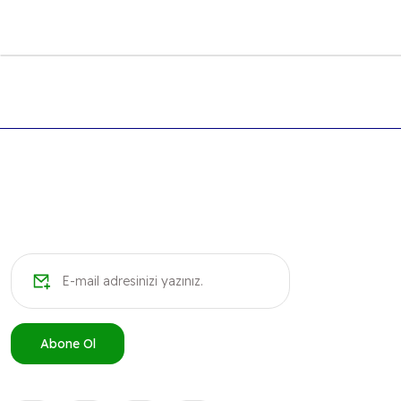
Bu ürünün fiyat bilgisi, resim, ürün açıklamalarında ve diğer k
Görüş ve önerileriniz için teşekkür ederiz.
Ürün resmi kalitesiz, bozuk veya görüntülenemiyor.
Ürün açıklamasında eksik bilgiler bulunuyor.
Ürün bilgilerinde hatalar bulunuyor.
Ürün fiyatı diğer sitelerden daha pahalı.
Bu ürüne benzer farklı alternatifler olmalı.
Abone Ol