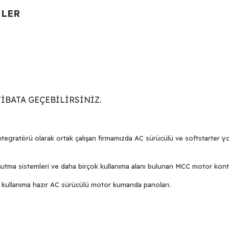
NLER
TİBATA GEÇEBİLİRSİNİZ.
tegratörü olarak ortak çalışan firmamızda AC sürücülü ve softstarter yo
soğutma sistemleri ve daha birçok kullanıma alanı bulunan MCC motor kont
çin kullanıma hazır AC sürücülü motor kumanda panoları.