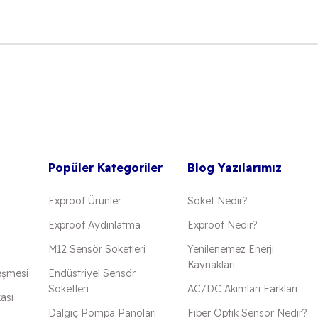
 iletebilirsiniz.
Popüler Kategoriler
Blog Yazılarımız
Exproof Ürünler
Soket Nedir?
Exproof Aydınlatma
Exproof Nedir?
M12 Sensör Soketleri
Yenilenemez Enerji
Kaynakları
eşmesi
Endüstriyel Sensör
Soketleri
AC/DC Akımları Farkları
kası
Dalgıç Pompa Panoları
Fiber Optik Sensör Nedir?