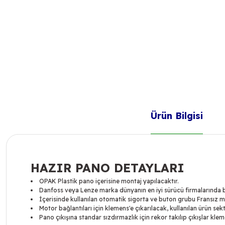
Ürün Bilgisi
HAZIR PANO DETAYLARI
OPAK Plastik pano içerisine montaj yapılacaktır.
Danfoss veya Lenze marka dünyanın en iyi sürücü firmalarında bir
İçerisinde kullanılan otomatik sigorta ve buton grubu Fransız mal
Motor bağlantıları için klemens'e çıkarılacak, kullanılan ürün 
Pano çıkışına standar sızdırmazlık için rekor takılıp çıkışlar klem