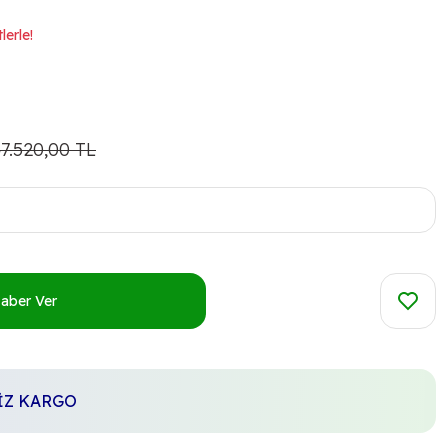
lerle!
7.520,00 TL
Haber Ver
SİZ KARGO