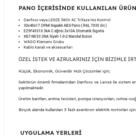
PANO İÇERİSİNDE KULLANILAN ÜRÜ
Danfoss veya LENZE 380V AC Trifaze Hız Kontrol
30x40x17 OPAK Kapaklı ABS Pano ( RAL 7035 Gri )
EZ9F43310 3kA C eğrisi 3x10A Otomatik Sigorta
XB7-ND33 2NA Siyah 1-0-2 Mandal Buton
WAGO Klemens Grubu
Kablo kanalı ve aksesuarları
ÖZEL İSTEK VE AZRULARINIZ İÇİN BİZİMLE İR
Küçük, Ekonomik, Güvenilir Hızlı Çözümler için;
Sektörün önemli firmalarından Danfoss ve Lenze ile sistem en
yapılmaktadır.
Üretim bantları, arıtma tesisleri, pompa istasyonları, ısıtma-
Birçok alanda kullanılan 3 fazlı asenkron elektrik motorları i
UYGULAMA YERLERİ