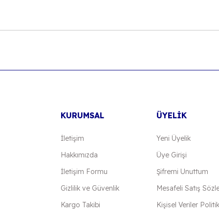
onularda yetersiz gördüğünüz noktaları öneri formunu kullanarak tarafımıza
Bu ürüne ilk yorumu siz yapın!
Yorum Yaz
KURUMSAL
ÜYELİK
İletişim
Yeni Üyelik
Hakkımızda
Üye Girişi
İletişim Formu
Şifremi Unuttum
Gönder
Gizlilik ve Güvenlik
Mesafeli Satış Sözl
Kargo Takibi
Kişisel Veriler Politi