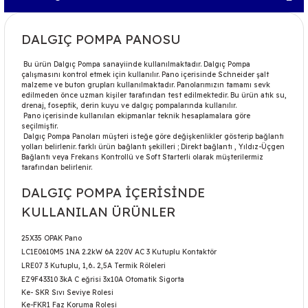
DALGIÇ POMPA PANOSU
Bu ürün Dalgıç Pompa sanayiinde kullanılmaktadır. Dalgıç Pompa
çalışmasını kontrol etmek için kullanılır. Pano içerisinde Schneider şalt
malzeme ve buton grupları kullanılmaktadır. Panolarımızın tamamı sevk
edilmeden önce uzman kişiler tarafından test edilmektedir. Bu ürün
atık su,
drenaj, foseptik, derin kuyu ve dalgıç pompalarında kullanılır.
Pano içerisinde kullanılan ekipmanlar teknik hesaplamalara göre
seçilmiştir.
Dalgıç Pompa Panoları müşteri isteğe göre değişkenlikler gösterip bağlantı
yolları belirlenir. farklı ürün bağlantı şekilleri ; Direkt bağlantı , Yıldız-Üçgen
Bağlantı veya Frekans Kontrollü ve Soft Starterli olarak müşterilermiz
tarafından belirlenir.
DALGIÇ POMPA İÇERİSİNDE
KULLANILAN ÜRÜNLER
25X35 OPAK Pano
LC1E0610M5 1NA 2.2kW 6A 220V AC 3 Kutuplu Kontaktör
LRE07 3 Kutuplu, 1,6.. 2,5A Termik Röleleri
EZ9F43310 3kA C eğrisi 3x10A Otomatik Sigorta
Ke- SKR Sıvı Seviye Rolesi
Ke-FKR1 Faz Koruma Rolesi