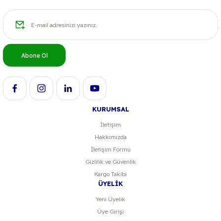
Ürün resmi kalitesiz, bozuk veya görüntülenemiyor.
Ürün açıklamasında eksik bilgiler bulunuyor.
Ürün bilgilerinde hatalar bulunuyor.
Abone Ol
Ürün fiyatı diğer sitelerden daha pahalı.
Bu ürüne benzer farklı alternatifler olmalı.
KURUMSAL
İletişim
Hakkımızda
Gönder
İletişim Formu
Gizlilik ve Güvenlik
Kargo Takibi
ÜYELİK
Yeni Üyelik
Üye Girişi