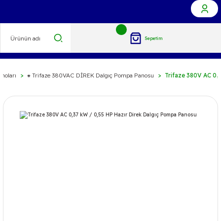
Sepetim
noları
⁕ Trifaze 380VAC DİREK Dalgıç Pompa Panosu
Trifaze 380V AC 0,