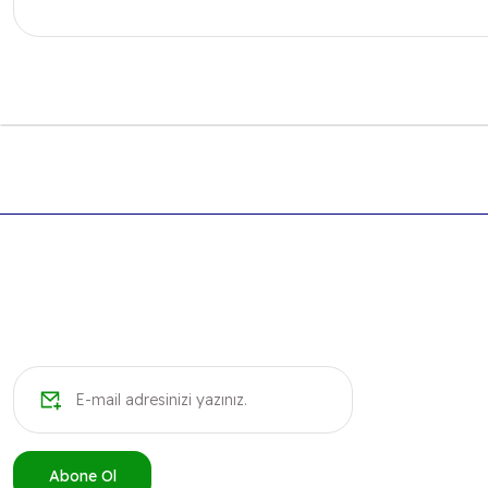
Bu ürünün fiyat bilgisi, resim, ürün açıklamalarında ve diğer k
Görüş ve önerileriniz için teşekkür ederiz.
Ürün resmi kalitesiz, bozuk veya görüntülenemiyor.
Ürün açıklamasında eksik bilgiler bulunuyor.
Ürün bilgilerinde hatalar bulunuyor.
Ürün fiyatı diğer sitelerden daha pahalı.
Bu ürüne benzer farklı alternatifler olmalı.
Abone Ol