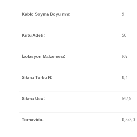
Kablo Soyma Boyu mm:
9
Kutu Adeti:
50
İzolasyon Malzemesi:
PA
Sıkma Torku N:
0,4
Sıkma Ucu:
M2,5
Tornavida:
0,5x3,0