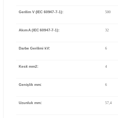
Gerilim V (IEC 60947-7-1):
500
Akım A (IEC 60947-7-1):
32
Darbe Gerilimi kV:
6
Kesit mm2:
4
Genişlik mm:
6
Uzunluk mm:
57,4