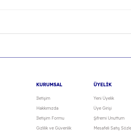
onularda yetersiz gördüğünüz noktaları öneri formunu kullanarak tarafımıza
Bu ürüne ilk yorumu siz yapın!
Yorum Yaz
KURUMSAL
ÜYELİK
İletişim
Yeni Üyelik
Hakkımızda
Üye Girişi
İletişim Formu
Şifremi Unuttum
Gönder
Gizlilik ve Güvenlik
Mesafeli Satış Sözl