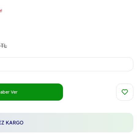
e!
 TL
Haber Ver
SİZ KARGO