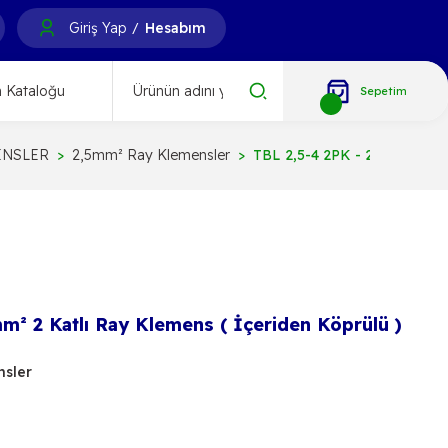
Giriş Yap
Hesabım
/
 Kataloğu
Sepetim
ENSLER
2,5mm² Ray Klemensler
TBL 2,5-4 2PK - 2,5-4mm² 2 K
m² 2 Katlı Ray Klemens ( İçeriden Köprülü )
sler