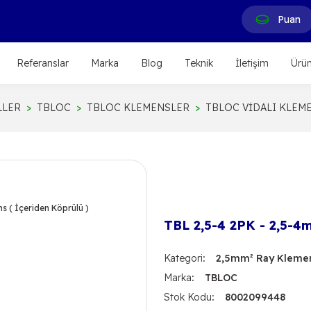
Puan
Referanslar
Marka
Blog
Teknik
İletişim
Ürün
LLER
TBLOC
TBLOC KLEMENSLER
TBLOC VİDALI KLEM
TBL 2,5-4 2PK - 2,5-4m
Kategori
2,5mm² Ray Klemen
Marka
TBLOC
Stok Kodu
8002099448