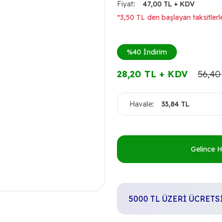
Fiyat
47,00 TL + KDV
*3,50 TL den başlayan taksitlerl
%40
İndirim
28,20 TL + KDV
56,40
Havale
33,84 TL
Gelince 
5000 TL ÜZERİ ÜCRET