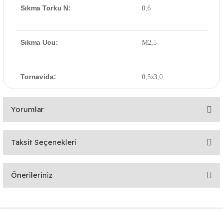
Sıkma Torku N:
0,6
Sıkma Ucu:
M2,5
Tornavida:
0,5x3,0
Yorumlar
Taksit Seçenekleri
Bu ürüne ilk yorumu siz yapın!
Önerileriniz
Yorum Yaz
Bu ürünün fiyat bilgisi, resim, ürün açıklamalarında ve diğer
konularda yetersiz gördüğünüz noktaları öneri formunu