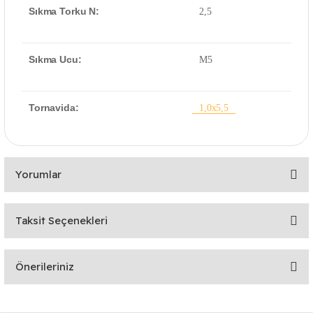
Sıkma Torku N:
2,5
Sıkma Ucu:
M5
Tornavida:
1,0x5,5
Yorumlar
Taksit Seçenekleri
Bu ürüne ilk yorumu siz yapın!
Önerileriniz
Yorum Yaz
Bu ürünün fiyat bilgisi, resim, ürün açıklamalarında ve diğer