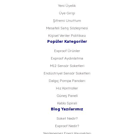
Yeni Üyelik
Üye Girişi
Şifremi Unuttum
Mesafeli Satış Sözleşmesi
Kişisel Veriler Politikası
Popüler Kategoriler
Exproof Ürünler
Exproof Aydınlatma
M12 Sensör Soketleri
Endüstriyel Sensör Soketleri
Dalgıç Pompa Panoları
Hız Kontroller
Güneş Paneli
Kablo Spirali
Blog Yazılarımız
Soket Nedir?
Exproof Nedir?
Yenilenemez Enerji Kaynakları