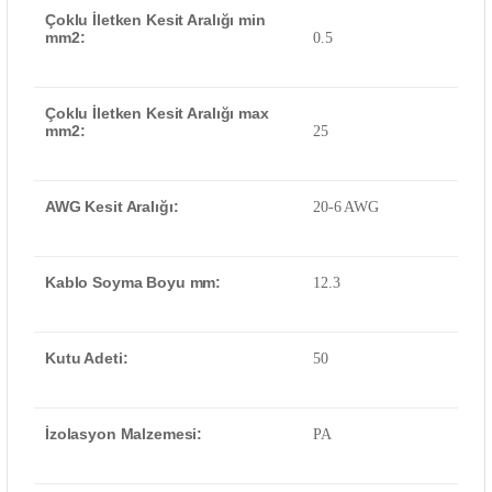
Çoklu İletken Kesit Aralığı min
mm2:
0.5
Çoklu İletken Kesit Aralığı max
mm2:
25
AWG Kesit Aralığı:
20-6 AWG
Kablo Soyma Boyu mm:
12.3
Kutu Adeti:
50
İzolasyon Malzemesi:
PA