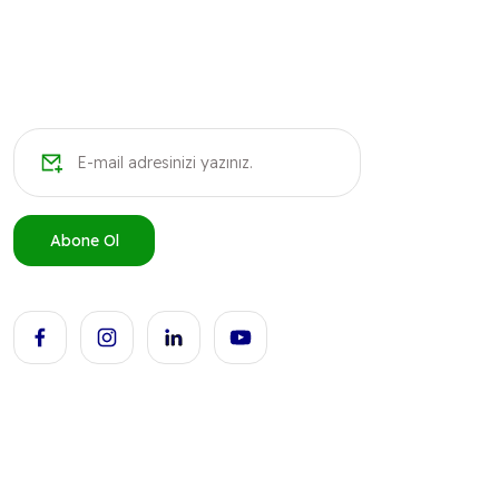
Ürün fiyatı diğer sitelerden daha pahalı.
Bu ürüne benzer farklı alternatifler olmalı.
Abone Ol