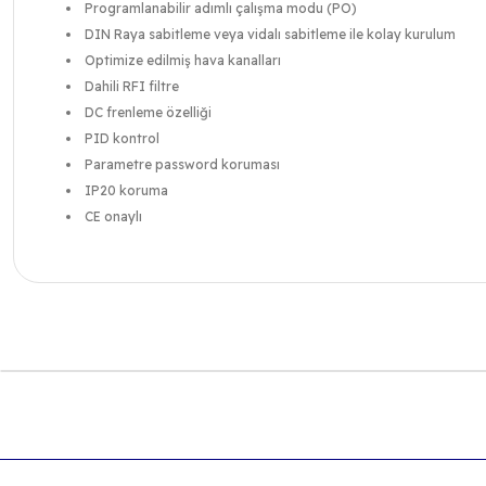
Programlanabilir adımlı çalışma modu (PO)
DIN Raya sabitleme veya vidalı sabitleme ile kolay kurulum
Optimize edilmiş hava kanalları
Dahili RFI filtre
DC frenleme özelliği
PID kontrol
Parametre password koruması
IP20 koruma
CE onaylı
Bu ürünün fiyat bilgisi, resim, ürün açıklamalarında ve diğer k
Görüş ve önerileriniz için teşekkür ederiz.
Ürün resmi kalitesiz, bozuk veya görüntülenemiyor.
Ürün açıklamasında eksik bilgiler bulunuyor.
Ürün bilgilerinde hatalar bulunuyor.