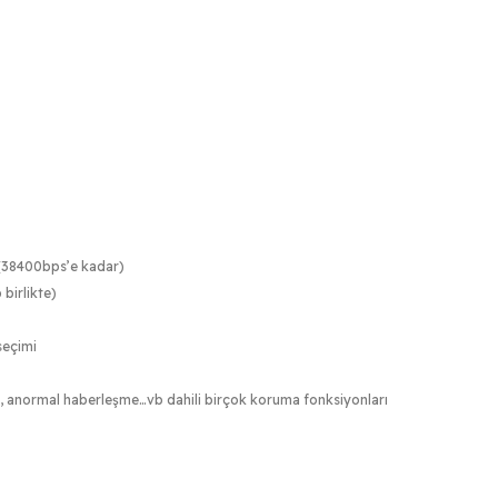
(38400bps’e kadar)
 birlikte)
seçimi
caklık, anormal haberleşme…vb dahili birçok koruma fonksiyonları