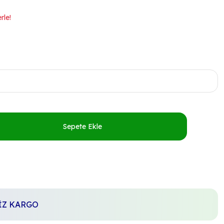
rle!
Sepete Ekle
SİZ KARGO