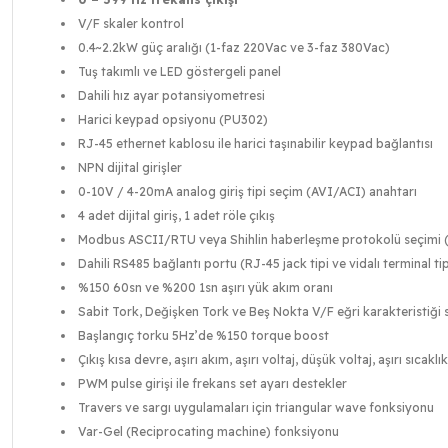
V/F skaler kontrol
0.4~2.2kW güç aralığı (1-faz 220Vac ve 3-faz 380Vac)
Tuş takımlı ve LED göstergeli panel
Dahili hız ayar potansiyometresi
Harici keypad opsiyonu (PU302)
RJ-45 ethernet kablosu ile harici taşınabilir keypad bağlantısı
NPN dijital girişler
0-10V / 4-20mA analog giriş tipi seçim (AVI/ACI) anahtarı
4 adet dijital giriş, 1 adet röle çıkış
Modbus ASCII/RTU veya Shihlin haberleşme protokolü seçimi 
Dahili RS485 bağlantı portu (RJ-45 jack tipi ve vidalı terminal tip
%150 60sn ve %200 1sn aşırı yük akım oranı
Sabit Tork, Değişken Tork ve Beş Nokta V/F eğri karakteristiği 
Başlangıç torku 5Hz’de %150 torque boost
Çıkış kısa devre, aşırı akım, aşırı voltaj, düşük voltaj, aşırı sı
PWM pulse girişi ile frekans set ayarı destekler
Travers ve sargı uygulamaları için triangular wave fonksiyonu
Var-Gel (Reciprocating machine) fonksiyonu