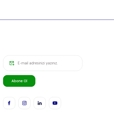
Ürün resmi kalitesiz, bozuk veya görüntülenemiyor.
Ürün açıklamasında eksik bilgiler bulunuyor.
Ürün bilgilerinde hatalar bulunuyor.
Ürün fiyatı diğer sitelerden daha pahalı.
Bu ürüne benzer farklı alternatifler olmalı.
Abone Ol