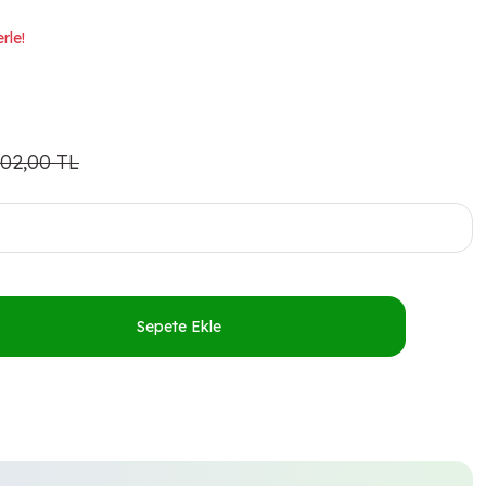
rle!
402,00 TL
Sepete Ekle