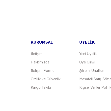
Bu ürüne ilk yorumu siz yapın!
Yorum Yaz
KURUMSAL
ÜYELİK
İletişim
Yeni Üyelik
Hakkımızda
Üye Girişi
İletişim Formu
Şifremi Unuttum
Gönder
Gizlilik ve Güvenlik
Mesafeli Satış Sözl
Kargo Takibi
Kişisel Veriler Politi