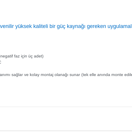
enilir yüksek kaliteli bir güç kaynağı gereken uygulamala
negatif faz için üç adet)
C
ayanımı sağlar ve kolay montaj olanağı sunar (tek elle anında monte edile
onularda yetersiz gördüğünüz noktaları öneri formunu kullanarak tarafımıza