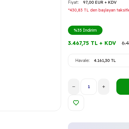
Fiyat
97,00 EUR + KDV
*430,83 TL den başlayan taksitle
%35
İndirim
3.467,75 TL + KDV
6.
Havale
4.161,30 TL