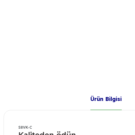
Ürün Bilgisi
S8VK-C
Kaliteden ödün