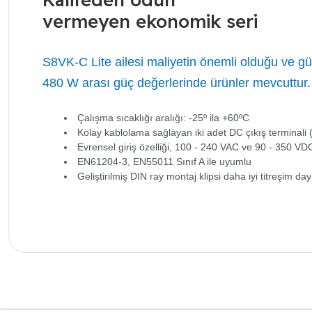
vermeyen ekonomik seri
S8VK-C Lite ailesi maliyetin önemli olduğu ve güv
480 W arası güç değerlerinde ürünler mevcuttur.
Çalışma sıcaklığı aralığı: -25º ila +60ºC
Kolay kablolama sağlayan iki adet DC çıkış terminali (
Evrensel giriş özelliği, 100 - 240 VAC ve 90 - 350 VD
EN61204-3, EN55011 Sınıf A ile uyumlu
Geliştirilmiş DIN ray montaj klipsi daha iyi titreşim d
Bu ürünün fiyat bilgisi, resim, ürün açıklamalarında ve diğer k
Görüş ve önerileriniz için teşekkür ederiz.