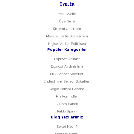
ÜYELİK
Yeni Üyelik
Üye Girişi
Şifremi Unuttum
Mesafeli Satış Sözleşmesi
Kişisel Veriler Politikası
Popüler Kategoriler
Exproof Ürünler
Exproof Aydınlatma
M12 Sensör Soketleri
Endüstriyel Sensör Soketleri
Dalgıç Pompa Panoları
Hız Kontroller
Güneş Paneli
Kablo Spirali
Blog Yazılarımız
Soket Nedir?
Exproof Nedir?