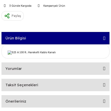
3 Günde Kargoda
Kampanyalı Ürün
Paylaş
Ürün Bilgisi
hareketli kablo kanalı cks , igus
Yorumlar
Taksit Seçenekleri
Bu ürüne ilk yorumu siz yapın!
Önerileriniz
Yorum Yaz