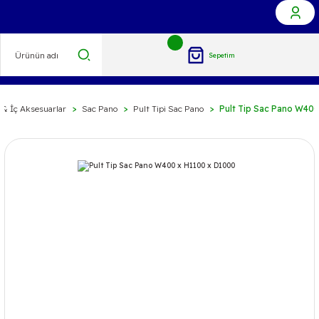
Sepetim
 & İç Aksesuarlar
Sac Pano
Pult Tipi Sac Pano
Pult Tip Sac Pano W400