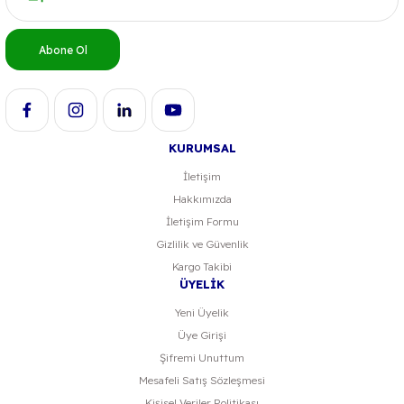
Ürün açıklamasında eksik bilgiler bulunuyor.
Ürün bilgilerinde hatalar bulunuyor.
Abone Ol
Ürün fiyatı diğer sitelerden daha pahalı.
Bu ürüne benzer farklı alternatifler olmalı.
KURUMSAL
İletişim
Hakkımızda
Gönder
İletişim Formu
Gizlilik ve Güvenlik
Kargo Takibi
ÜYELİK
Yeni Üyelik
Üye Girişi
Şifremi Unuttum
Mesafeli Satış Sözleşmesi
Kişisel Veriler Politikası