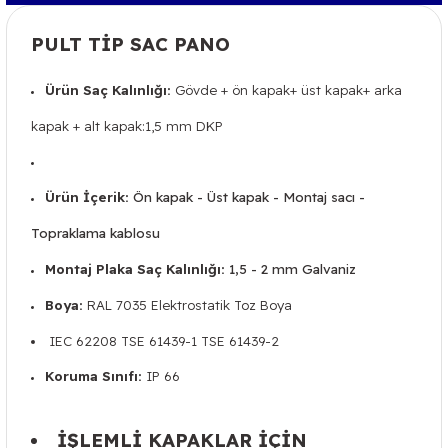
PULT TİP SAC PANO
Ürün Saç Kalınlığı:
Gövde + ön kapak+ üst kapak+ arka
kapak + alt kapak:1,5 mm DKP
Ürün İçerik:
Ön kapak - Üst kapak - Montaj sacı -
Topraklama kablosu
Montaj Plaka Saç Kalınlığı:
1,5 -
2 mm Galvaniz
Boya:
RAL 7035 Elektrostatik Toz Boya
IEC 62208 TSE 61439-1 TSE 61439-2
Koruma Sınıfı:
IP 66
İŞLEMLİ KAPAKLAR İÇİN