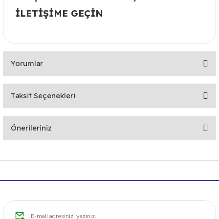
İLETİŞİME GEÇİN
Yorumlar
Taksit Seçenekleri
Bu ürüne ilk yorumu siz yapın!
Önerileriniz
Yorum Yaz
Bu ürünün fiyat bilgisi, resim, ürün açıklamalarında ve diğer
konularda yetersiz gördüğünüz noktaları öneri formunu
kullanarak tarafımıza iletebilirsiniz.
Görüş ve önerileriniz için teşekkür ederiz.
Ürün resmi kalitesiz, bozuk veya görüntülenemiyor.