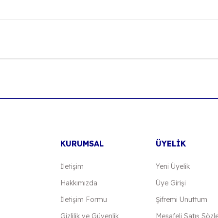
onularda yetersiz gördüğünüz noktaları öneri formunu kullanarak tarafımıza
Bu ürüne ilk yorumu siz yapın!
Yorum Yaz
KURUMSAL
ÜYELİK
İletişim
Yeni Üyelik
Hakkımızda
Üye Girişi
İletişim Formu
Şifremi Unuttum
Gönder
Gizlilik ve Güvenlik
Mesafeli Satış Sözl