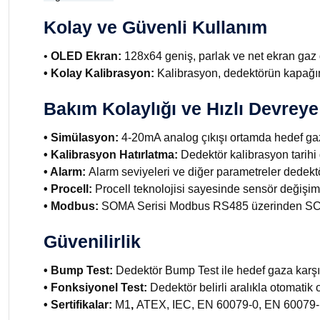
Kolay ve Güvenli Kullanım
•
OLED Ekran:
128x64 geniş, parlak ve net ekran gaz de
• Kolay Kalibrasyon:
Kalibrasyon, dedektörün kapağın
Bakım Kolaylığı ve Hızlı Devrey
• Simülasyon:
4-20mA analog çıkışı ortamda hedef gaz 
• Kalibrasyon Hatırlatma:
Dedektör kalibrasyon tarihi g
• Alarm:
Alarm seviyeleri ve diğer parametreler dedektör
• Procell:
Procell teknolojisi sayesinde sensör değişiml
• Modbus:
SOMA Serisi Modbus RS485 üzerinden SCADA 
Güvenilirlik
• Bump Test:
Dedektör Bump Test ile hedef gaza karşı t
• Fonksiyonel Test:
Dedektör belirli aralıkla otomatik 
• Sertifikalar:
M1
,
ATEX, IEC, EN 60079-0, EN 60079-1 