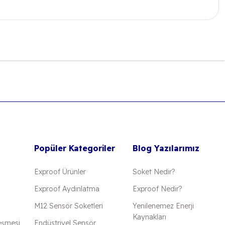
 iletebilirsiniz.
Popüler Kategoriler
Blog Yazılarımız
Exproof Ürünler
Soket Nedir?
Exproof Aydınlatma
Exproof Nedir?
M12 Sensör Soketleri
Yenilenemez Enerji
Kaynakları
eşmesi
Endüstriyel Sensör