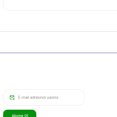
Bu ürünün fiyat bilgisi, resim, ürün açıklamalarında ve diğer k
Görüş ve önerileriniz için teşekkür ederiz.
Ürün resmi kalitesiz, bozuk veya görüntülenemiyor.
Ürün açıklamasında eksik bilgiler bulunuyor.
Ürün bilgilerinde hatalar bulunuyor.
Ürün fiyatı diğer sitelerden daha pahalı.
Bu ürüne benzer farklı alternatifler olmalı.
Abone Ol