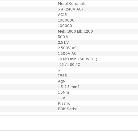
Metal Korumalı
3 A (240V AC)
AC15
1000000
100000
Mek. 1800 Elk. 1200
300 V
2.5 kV
2.500V AC
1.500V AC
10 MΩ min. (500V DC)
-25 / +80 °C
3
IP65
AgNi
1.5-2.5 mm2
1.5Nm
1 kA
Plastik
PDK Serisi