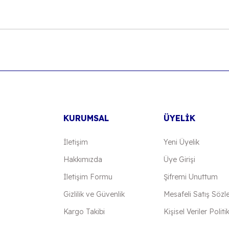
onularda yetersiz gördüğünüz noktaları öneri formunu kullanarak tarafımıza
Bu ürüne ilk yorumu siz yapın!
Yorum Yaz
KURUMSAL
ÜYELİK
İletişim
Yeni Üyelik
Hakkımızda
Üye Girişi
İletişim Formu
Şifremi Unuttum
Gönder
Gizlilik ve Güvenlik
Mesafeli Satış Sözl
Kargo Takibi
Kişisel Veriler Politi