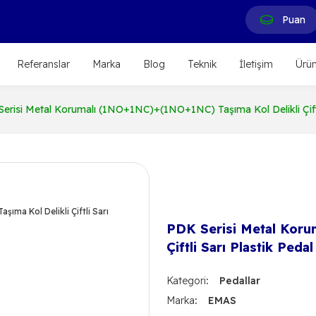
Puan
Referanslar
Marka
Blog
Teknik
İletişim
Ürün
erisi Metal Korumalı (1NO+1NC)+(1NO+1NC) Taşıma Kol Delikli Çiftli
PDK Serisi Metal Koru
Çiftli Sarı Plastik Pedal
Kategori
Pedallar
Marka
EMAS