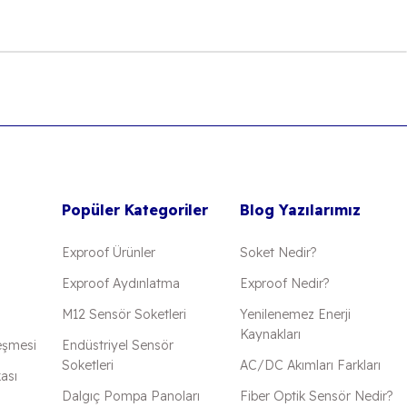
 iletebilirsiniz.
Popüler Kategoriler
Blog Yazılarımız
Exproof Ürünler
Soket Nedir?
Exproof Aydınlatma
Exproof Nedir?
M12 Sensör Soketleri
Yenilenemez Enerji
Kaynakları
eşmesi
Endüstriyel Sensör
Soketleri
AC/DC Akımları Farkları
kası
Dalgıç Pompa Panoları
Fiber Optik Sensör Nedir?