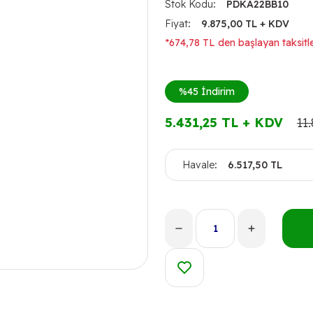
Stok Kodu
PDKA22BB10
Fiyat
9.875,00 TL + KDV
*674,78 TL den başlayan taksitle
%45
İndirim
5.431,25 TL + KDV
11
Havale
6.517,50 TL