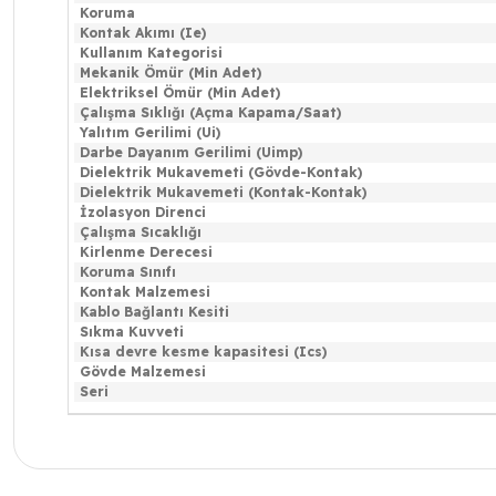
Koruma
Kontak Akımı (Ie)
Kullanım Kategorisi
Mekanik Ömür (Min Adet)
Elektriksel Ömür (Min Adet)
Çalışma Sıklığı (Açma Kapama/Saat)
Yalıtım Gerilimi (Ui)
Darbe Dayanım Gerilimi (Uimp)
Dielektrik Mukavemeti (Gövde-Kontak)
Dielektrik Mukavemeti (Kontak-Kontak)
İzolasyon Direnci
Çalışma Sıcaklığı
Kirlenme Derecesi
Koruma Sınıfı
Kontak Malzemesi
Kablo Bağlantı Kesiti
Sıkma Kuvveti
Kısa devre kesme kapasitesi (Ics)
Gövde Malzemesi
Seri