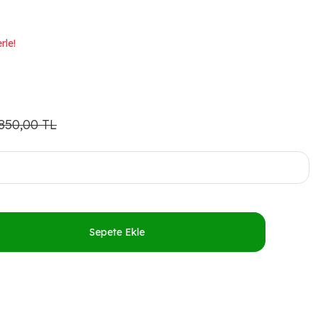
rle!
.850,00 TL
Sepete Ekle