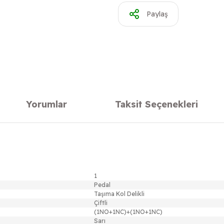
Paylaş
Yorumlar
Taksit Seçenekleri
1
Pedal
Taşıma Kol Delikli
Çiftli
(1NO+1NC)+(1NO+1NC)
Sarı