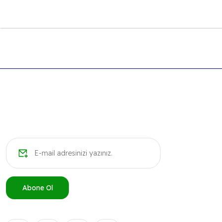
Bu ürünün fiyat bilgisi, resim, ürün açıklamalarında ve diğer k
Görüş ve önerileriniz için teşekkür ederiz.
Ürün resmi kalitesiz, bozuk veya görüntülenemiyor.
Ürün açıklamasında eksik bilgiler bulunuyor.
Ürün bilgilerinde hatalar bulunuyor.
Ürün fiyatı diğer sitelerden daha pahalı.
Bu ürüne benzer farklı alternatifler olmalı.
Abone Ol