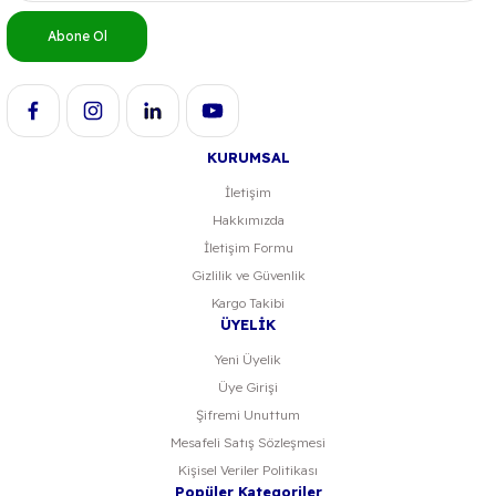
Ürün bilgilerinde hatalar bulunuyor.
Abone Ol
Ürün fiyatı diğer sitelerden daha pahalı.
Bu ürüne benzer farklı alternatifler olmalı.
KURUMSAL
İletişim
Hakkımızda
Gönder
İletişim Formu
Gizlilik ve Güvenlik
Kargo Takibi
ÜYELİK
Yeni Üyelik
Üye Girişi
Şifremi Unuttum
Mesafeli Satış Sözleşmesi
Kişisel Veriler Politikası
Popüler Kategoriler