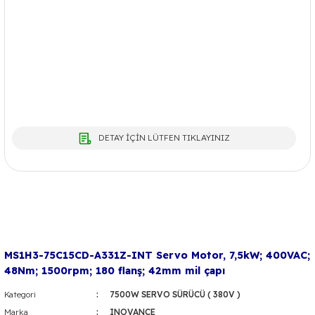
DETAY İÇİN LÜTFEN TIKLAYINIZ
MS1H3-75C15CD-A331Z-INT Servo Motor, 7,5kW; 400VAC;
48Nm; 1500rpm; 180 flanş; 42mm mil çapı
Kategori
7500W SERVO SÜRÜCÜ ( 380V )
Marka
INOVANCE