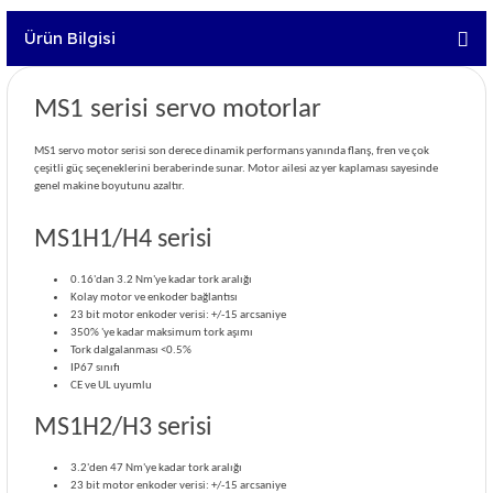
Ürün Bilgisi
MS1 serisi servo motorlar
MS1 servo motor serisi son derece dinamik performans yanında flanş, fren ve çok
çeşitli güç seçeneklerini beraberinde sunar. Motor ailesi az yer kaplaması sayesinde
genel makine boyutunu azaltır.
MS1H1/H4 serisi
0.16'dan 3.2 Nm'ye kadar tork aralığı
Kolay motor ve enkoder bağlantısı
23 bit motor enkoder verisi: +/-15 arcsaniye
350% 'ye kadar maksimum tork aşımı
Tork dalgalanması <0.5%
IP67 sınıfı
CE ve UL uyumlu
MS1H2/H3 serisi
3.2'den 47 Nm'ye kadar tork aralığı
23 bit motor enkoder verisi: +/-15 arcsaniye