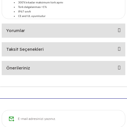
300%'e kadar maksimum tork aşımı
Tork dalgalanması <1%
IP67 sınıfı
CE and UL uyumludur
Yorumlar
Taksit Seçenekleri
Bu ürüne ilk yorumu siz yapın!
Önerileriniz
Yorum Yaz
Bu ürünün fiyat bilgisi, resim, ürün açıklamalarında ve diğer
konularda yetersiz gördüğünüz noktaları öneri formunu
kullanarak tarafımıza iletebilirsiniz.
Görüş ve önerileriniz için teşekkür ederiz.
Ürün resmi kalitesiz, bozuk veya görüntülenemiyor.
Ürün açıklamasında eksik bilgiler bulunuyor.