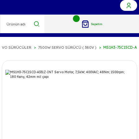
Sepetim
ERVO SÜRÜCÜLER
7500W SERVO SÜRÜCÜ ( 380V )
MS1H3-75C15CD-A331