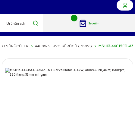
Sepetim
RVO SÜRÜCÜLER
4400W SERVO SÜRÜCÜ ( 380V )
MS1H3-44C15CD-A331Z