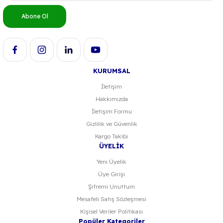
Ürün bilgilerinde hatalar bulunuyor.
Abone Ol
Ürün fiyatı diğer sitelerden daha pahalı.
Bu ürüne benzer farklı alternatifler olmalı.
KURUMSAL
İletişim
Hakkımızda
Gönder
İletişim Formu
Gizlilik ve Güvenlik
Kargo Takibi
ÜYELİK
Yeni Üyelik
Üye Girişi
Şifremi Unuttum
Mesafeli Satış Sözleşmesi
Kişisel Veriler Politikası
Popüler Kategoriler