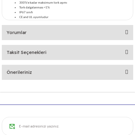
300%'e kadar maksimum tork aşımı
Tork dalgalanması <1%
IP67 sınıfı
CE and UL uyumludur
Yorumlar
Taksit Seçenekleri
Bu ürüne ilk yorumu siz yapın!
Önerileriniz
Yorum Yaz
Bu ürünün fiyat bilgisi, resim, ürün açıklamalarında ve diğer
konularda yetersiz gördüğünüz noktaları öneri formunu
kullanarak tarafımıza iletebilirsiniz.
Görüş ve önerileriniz için teşekkür ederiz.
Ürün resmi kalitesiz, bozuk veya görüntülenemiyor.
Ürün açıklamasında eksik bilgiler bulunuyor.