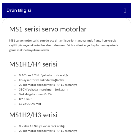
Ürün Bilgisi
MS1 serisi servo motorlar
MS1 servo motor serisi son derece dinamik performans yanında flanş, fren ve çok
çeşitli güç seçeneklerini beraberinde sunar. Motor ailesi az yer kaplaması sayesinde
genel makine boyutunu azaltır.
MS1H1/H4 serisi
0.16'dan 3.2 Nm'ye kadar tork aralığı
Kolay motor ve enkoder bağlantısı
23 bit motor enkoder verisi: +/-15 arcsaniye
350% 'ye kadar maksimum tork aşımı
Tork dalgalanması <0.5%
IP67 sınıfı
CE ve UL uyumlu
MS1H2/H3 serisi
3.2'den 47 Nm'ye kadar tork aralığı
23 bit motor enkoder verisi: +/-15 arcsaniye