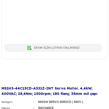
DETAY İÇİN LÜTFEN TIKLAYINIZ
MS1H3-44C15CD-A331Z-INT Servo Motor, 4,4kW;
400VAC; 28,4Nm; 1500rpm; 180 flanş; 35mm mil çapı
Kategori
4400W SERVO SÜRÜCÜ ( 380V )
Marka
INOVANCE